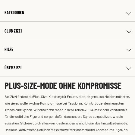
KATEGORIEN
CLUB ZIZZI
HILFE
ÜBER ZIZZI
PLUS-SIZE-MODE OHNE KOMPROMISSE
Bei Zizzi findest du Plus-Size-Kleidung für Frauen, die sich genau so kleiden möchten,
wie sie es wollen – ohne Kompromisse bei Passform, Komfort oder den neuesten
Trends einzugehen. Wir entwerfen Mode in den Größen 40-64 mit einem Verständnis
für die weibliche Figur und sorgen dafür, dass unsere Styles so gut sitzen, wie sie
aussehen. Stöbere durch alles von Kleidern, Jeans und Blusen bis hin zu Bademode,
Dessous, Activewear, Schuhen mit extra weiter Passform und Accessoires. Egal, ob