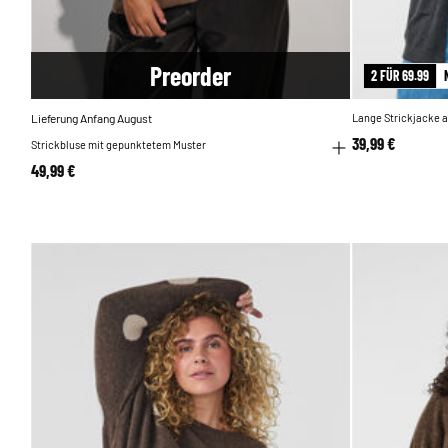
Pre
order
2 FÜR 69.99
Lieferung Anfang August
Lange Strickjacke 
39,99 €
Strickbluse mit gepunktetem Muster
49,99 €