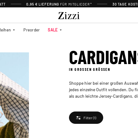
ATT
0,95 € LIEFERUNG
FÜR MITGLIEDER*
30 TAGE KOS
Reihen
Preorder
SALE
CARDIGAN
IN GROSSEN GRÖSSEN
Shoppe hier bei einer großen Auswa
jedes einzelne Outfit vollenden. Du 
als auch leichte Jersey-Cardigans, d
Filter
(1)