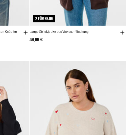
2 FÜR 69.99
enen Knöpfen
Lange Strickjacke aus Viskose-Mischung
39,99 €