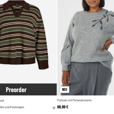
Pre
order
NEU
ust
Pullover mit Perlenstickerei
69,99 €
eifen und Polokragen