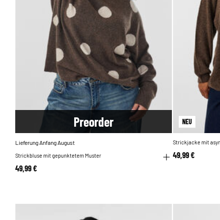
Pre
order
NEU
Lieferung Anfang August
Strickjacke mit as
49,99 €
Strickbluse mit gepunktetem Muster
49,99 €