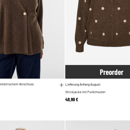
Pre
order
ymmetrischem Verschluss
Lieferung Anfang August
Strickjacke mit Punktmuster
49,99 €