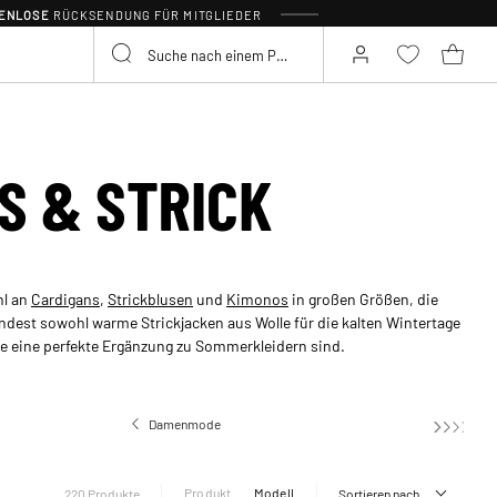
TENLOSE
RÜCKSENDUNG FÜR MITGLIEDER
S & STRICK
hl an
Cardigans
,
Strickblusen
und
Kimonos
in großen Größen, die
findest sowohl warme Strickjacken aus Wolle für die kalten Wintertage
ie eine perfekte Ergänzung zu Sommerkleidern sind.
Damenmode
Produkt
Modell
220 Produkte
Sortieren nach