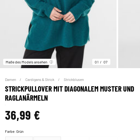
Maße des Models ansehen
01
07
Damen
Cardigans & Strick
Strickblusen
STRICKPULLOVER MIT DIAGONALEM MUSTER UND
RAGLANÄRMELN
36,99 €
Farbe:
Grün