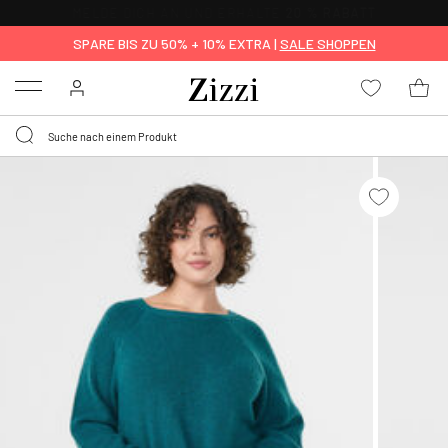
0,95 € LIEFERUNG
FÜR MITGLIEDER*
SPARE BIS ZU 50% + 10% EXTRA |
SALE SHOPPEN
Menu