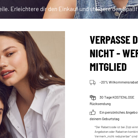
teile. Erleichtere dir den Einkauf und steigere den Spaßf
VERPASSE D
NICHT - WE
MITGLIED
-20% Wilkommensrabat
30 Tage KOSTENLOSE
Rücksendung
Ein persönliches Angebo
deinem Geburtstag
*Der Rabattcode ist bei Zizzi ein
Angeboten oder Rabatten kombini
Vermerk „nicht reduzierbar“ sin