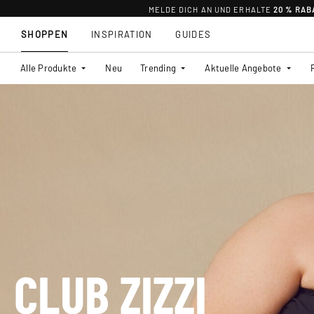
MELDE DICH AN UND ERHALTE
20 % RAB
SHOPPEN
INSPIRATION
GUIDES
Alle Produkte
Neu
Trending
Aktuelle Angebote
CLUB ZIZZI