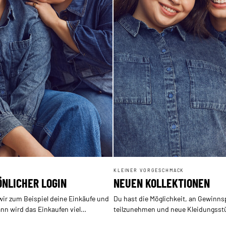
KLEINER VORGESCHMACK
ÖNLICHER LOGIN
NEUEN KOLLEKTIONEN
wir zum Beispiel deine Einkäufe und
Du hast die Möglichkeit, an Gewinns
nn wird das Einkaufen viel
teilzunehmen und neue Kleidungsst
gewinnen.