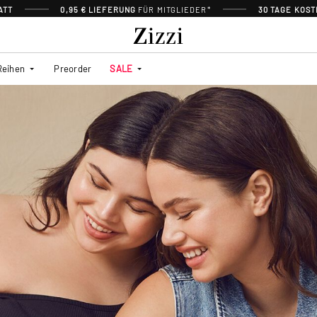
ATT
0,95 € LIEFERUNG
FÜR MITGLIEDER*
30 TAGE KOS
Reihen
Preorder
SALE