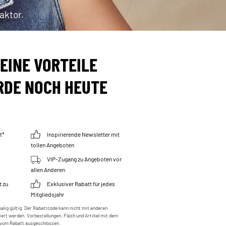
aktor.
EINE VORTEILE
RDE NOCH HEUTE
t*
Inspirierende Newsletter mit
tollen Angeboten
VIP-Zugang zu Angeboten vor
allen Anderen
t zu
Exklusiver Rabatt für jedes
Mitgliedsjahr
malig gültig. Der Rabattcode kann nicht mit anderen
ert werden. Vorbestellungen, Flash und Artikel mit dem
d vom Rabatt ausgeschlossen.