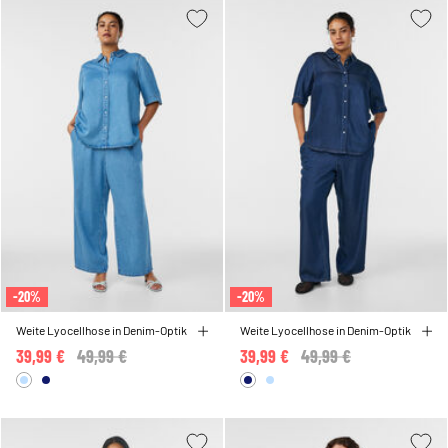
-20%
-20%
Weite Lyocellhose in Denim-Optik
Weite Lyocellhose in Denim-Optik
39,99 €
Price reduced from
49,99 €
to
39,99 €
Price reduced from
49,99 €
to