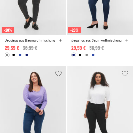
-20%
-20%
Jeggings aus Baumwollmischung
Jeggings aus Baumwollmischung
29,59 €
Price reduced from
36,99 €
to
29,59 €
Price reduced from
36,99 €
to