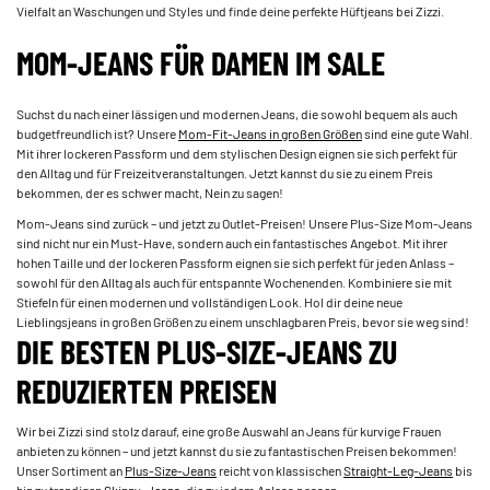
Vielfalt an Waschungen und Styles und finde deine perfekte Hüftjeans bei Zizzi.
MOM-JEANS FÜR DAMEN IM SALE
Suchst du nach einer lässigen und modernen Jeans, die sowohl bequem als auch
budgetfreundlich ist? Unsere
Mom-Fit-Jeans in großen Größen
sind eine gute Wahl.
Mit ihrer lockeren Passform und dem stylischen Design eignen sie sich perfekt für
den Alltag und für Freizeitveranstaltungen. Jetzt kannst du sie zu einem Preis
bekommen, der es schwer macht, Nein zu sagen!
Mom-Jeans sind zurück – und jetzt zu Outlet-Preisen! Unsere Plus-Size Mom-Jeans
sind nicht nur ein Must-Have, sondern auch ein fantastisches Angebot. Mit ihrer
hohen Taille und der lockeren Passform eignen sie sich perfekt für jeden Anlass –
sowohl für den Alltag als auch für entspannte Wochenenden. Kombiniere sie mit
Stiefeln für einen modernen und vollständigen Look. Hol dir deine neue
Lieblingsjeans in großen Größen zu einem unschlagbaren Preis, bevor sie weg sind!
DIE BESTEN PLUS-SIZE-JEANS ZU
REDUZIERTEN PREISEN
Wir bei Zizzi sind stolz darauf, eine große Auswahl an Jeans für kurvige Frauen
anbieten zu können – und jetzt kannst du sie zu fantastischen Preisen bekommen!
Unser Sortiment an
Plus-Size-Jeans
reicht von klassischen
Straight-Leg-Jeans
bis
hin zu trendigen
Skinny-Jeans
, die zu jedem Anlass passen.