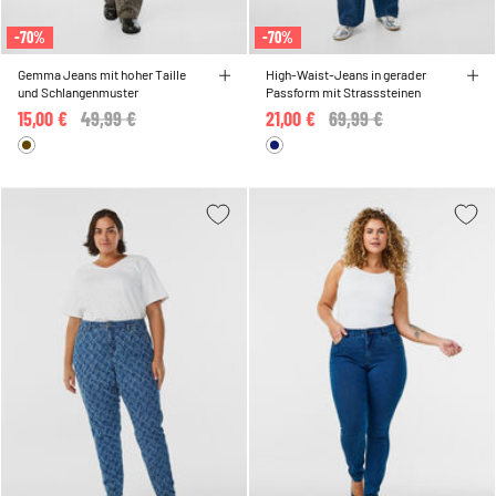
-70%
-70%
Gemma Jeans mit hoher Taille
High-Waist-Jeans in gerader
und Schlangenmuster
Passform mit Strasssteinen
15,00 €
Price reduced from
49,99 €
to
21,00 €
Price reduced from
69,99 €
to