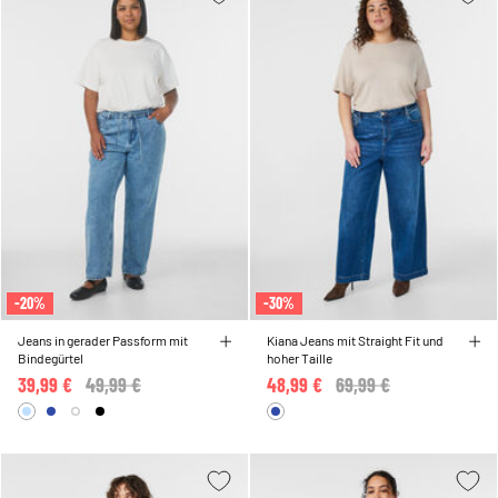
-20%
-30%
Jeans in gerader Passform mit
Kiana Jeans mit Straight Fit und
Bindegürtel
hoher Taille
39,99 €
Price reduced from
49,99 €
to
48,99 €
Price reduced from
69,99 €
to