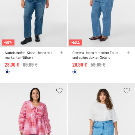
-60%
-50%
Nadelstreifen-Kiana-Jeans mit
Gemma Jeans mit hoher Taille
markanten Nähten
und aufgestickten Details
28,00 €
Price reduced from
69,99 €
to
29,99 €
Price reduced from
59,99 €
to