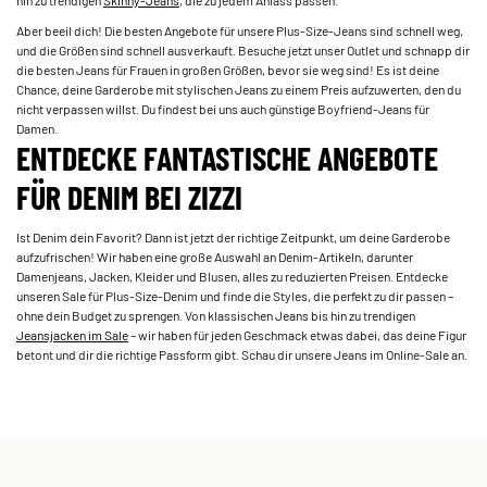
Aber beeil dich! Die besten Angebote für unsere Plus-Size-Jeans sind schnell weg,
und die Größen sind schnell ausverkauft. Besuche jetzt unser Outlet und schnapp dir
die besten Jeans für Frauen in großen Größen, bevor sie weg sind! Es ist deine
Chance, deine Garderobe mit stylischen Jeans zu einem Preis aufzuwerten, den du
nicht verpassen willst. Du findest bei uns auch günstige Boyfriend-Jeans für
Damen.
ENTDECKE FANTASTISCHE ANGEBOTE
FÜR DENIM BEI ZIZZI
Ist Denim dein Favorit? Dann ist jetzt der richtige Zeitpunkt, um deine Garderobe
aufzufrischen! Wir haben eine große Auswahl an Denim-Artikeln, darunter
Damenjeans, Jacken, Kleider und Blusen, alles zu reduzierten Preisen. Entdecke
unseren Sale für Plus-Size-Denim und finde die Styles, die perfekt zu dir passen –
ohne dein Budget zu sprengen. Von klassischen Jeans bis hin zu trendigen
Jeansjacken im Sale
– wir haben für jeden Geschmack etwas dabei, das deine Figur
betont und dir die richtige Passform gibt. Schau dir unsere Jeans im Online-Sale an.