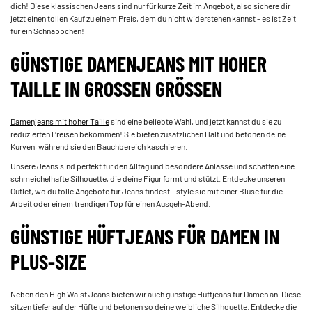
dich! Diese klassischen Jeans sind nur für kurze Zeit im Angebot, also sichere dir
jetzt einen tollen Kauf zu einem Preis, dem du nicht widerstehen kannst – es ist Zeit
für ein Schnäppchen!
GÜNSTIGE DAMENJEANS MIT HOHER
TAILLE IN GROSSEN GRÖSSEN
Damenjeans mit hoher Taille
sind eine beliebte Wahl, und jetzt kannst du sie zu
reduzierten Preisen bekommen! Sie bieten zusätzlichen Halt und betonen deine
Kurven, während sie den Bauchbereich kaschieren.
Unsere Jeans sind perfekt für den Alltag und besondere Anlässe und schaffen eine
schmeichelhafte Silhouette, die deine Figur formt und stützt. Entdecke unseren
Outlet, wo du tolle Angebote für Jeans findest – style sie mit einer Bluse für die
Arbeit oder einem trendigen Top für einen Ausgeh-Abend.
GÜNSTIGE HÜFTJEANS FÜR DAMEN IN
PLUS-SIZE
Neben den High Waist Jeans bieten wir auch günstige Hüftjeans für Damen an. Diese
sitzen tiefer auf der Hüfte und betonen so deine weibliche Silhouette. Entdecke die