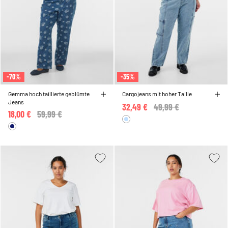
-70%
-35%
Gemma hoch taillierte geblümte
Cargojeans mit hoher Taille
Jeans
32,49 €
Price reduced from
49,99 €
to
18,00 €
Price reduced from
59,99 €
to