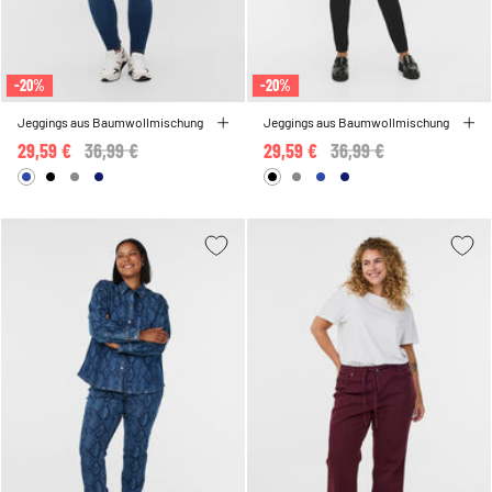
-20%
-20%
Jeggings aus Baumwollmischung
Jeggings aus Baumwollmischung
29,59 €
Price reduced from
36,99 €
to
29,59 €
Price reduced from
36,99 €
to