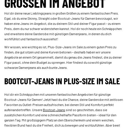
RÖSSEN IM ANGEBOT
Hol dir deine neue Lieblingsjeans in großen Größen zu einem fantastischen Preis.
Egal, ob du eine Skinny, Straight oder Bootcut-Jeans für Damen bevorzugst, wir
haben eine Jeans im Angebot, die zu deinem Stil und deiner Figur passt – zu einem
Preis, dem du nur schwer widerstehen kannst. Hol dir noch heute ein Schnäppchen
und erweitere deine Garderobe mit günstigen Damenjeans, in denen du dich
wohlfühlst und fantastisch aussiehst!
Wir wissen, wie wichtig es ist, Plus-Size-Jeans im Sale zu einem guten Preis zu
finden, die gut sitzen und deine Kurven betonen – deshalb haben wir unsere
Angebote an einem Ort gesammelt, damit du genau die Jeans findest, die zu deiner
Figur passt, ohne dein Budget zu sprengen. Hier findest du sowohl günstige
schwarze Damenjeans als auch bunte Jeans.
BOOTCUT-JEANS IN PLUS-SIZE IM SALE
Hol dir ein Schnäppchen mit unseren fantastischen Angeboten für günstige
Bootcut-Jeans für Damen! Jetzt hast du die Chance, deine Garderobe mit zeitlosen
Favoriten zu Outlet-Preisen aufzufrischen, bei denen Stil und Komfort perfekt
aufeinandertreffen. Unsere
Bootcut-Jeans
sind so geschnitten, dass sie
zusätzlichen Komfort und eine schmeichelhafte Passform bieten – ideal für den
ganzen Tag. Mit großzügigem Platz an den Oberschenkeln und einem weichen,
flexiblen Bund hast du die Freiheit, dich zu bewegen und wohlzufühlen. Aber beeil