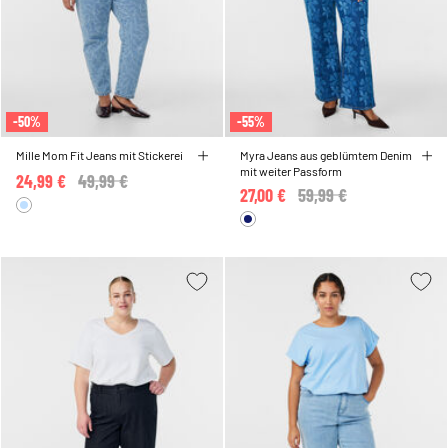
-50%
-55%
Mille Mom Fit Jeans mit Stickerei
Myra Jeans aus geblümtem Denim
mit weiter Passform
24,99 €
Price reduced from
49,99 €
to
27,00 €
Price reduced from
59,99 €
to