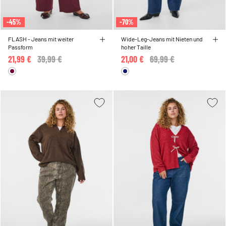
-45%
-70%
FLASH - Jeans mit weiter
Wide-Leg-Jeans mit Nieten und
Passform
hoher Taille
21,99 €
Price reduced from
39,99 €
to
21,00 €
Price reduced from
69,99 €
to