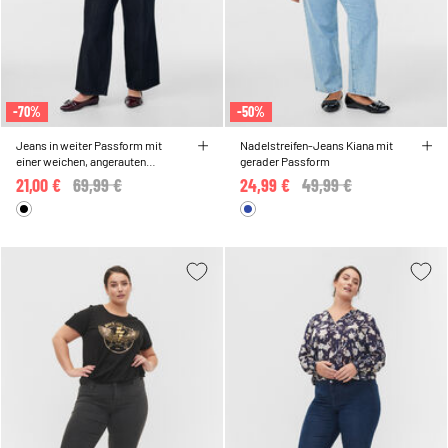
-70%
-50%
Jeans in weiter Passform mit
Nadelstreifen-Jeans Kiana mit
einer weichen, angerauten
gerader Passform
Innenseite
21,00 €
Price reduced from
69,99 €
to
24,99 €
Price reduced from
49,99 €
to