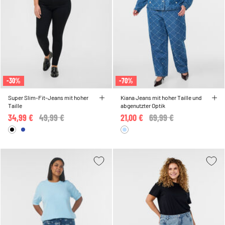
-30%
-70%
Super Slim-Fit-Jeans mit hoher
Kiana Jeans mit hoher Taille und
Taille
abgenutzter Optik
34,99 €
Price reduced from
49,99 €
to
21,00 €
Price reduced from
69,99 €
to