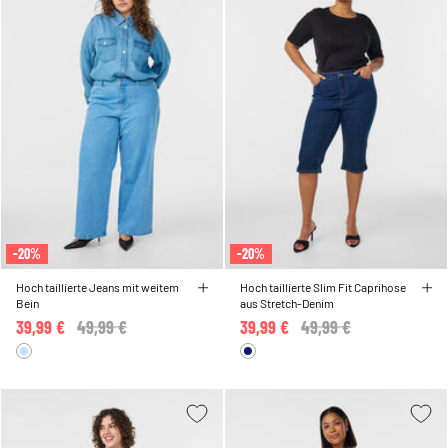
-20%
-20%
Hoch taillierte Jeans mit weitem
Hoch taillierte Slim Fit Caprihose
Bein
aus Stretch-Denim
39,99 €
Price reduced from
49,99 €
to
39,99 €
Price reduced from
49,99 €
to