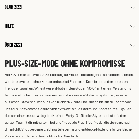
CLUB ZIZZI
HILFE
ÜBER ZIZZI
PLUS-SIZE-MODE OHNE KOMPROMISSE
Bei Zizzi findest du Plus-Size-Kleidung für Frauen, die sich genau so kleiden möchten,
wie sie es wollen – ohne Kompromisse bei Passform, Komfort oder den neuesten
Trends einzugehen. Wir entwerfen Mode in den Größen 40-64 mit einem Verständnis
für die weibliche Figur und sorgen dafür, dass unsere Styles so gut sitzen, wie sie
aussehen. Stöbere durch alles von Kleidern, Jeans und Blusen bis hin zu Bademode,
Dessous, Activewear, Schuhen mit extra weiter Passform und Accessoires. Egal, ob
du nach einem neuen Alltagslook, einem Party-Outfit oder Styles suchst, die den
ganzen Tag mit dir mithalten – bei uns findest du Plus-Size-Mode, die sich ganz nach
dir anfühlt. Shoppe deine Lieblingsteile online und entdecke Mode, die für weibliche
Kurven entworfen wurde – nicht nur für Standards.