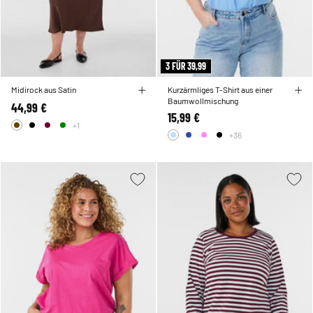
3 FÜR 39,99
Midirock aus Satin
Kurzärmliges T-Shirt aus einer
Baumwollmischung
44,99 €
15,99 €
+1
+36