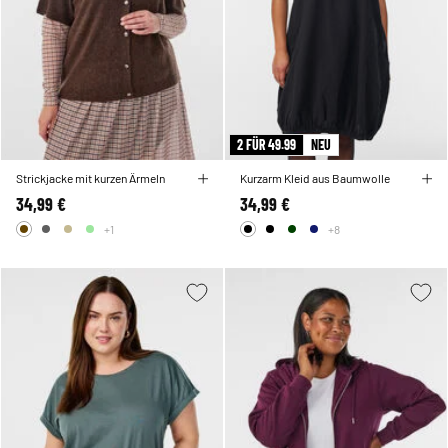
2 FÜR 49.99
NEU
Strickjacke mit kurzen Ärmeln
Kurzarm Kleid aus Baumwolle
34,99 €
34,99 €
+1
+8