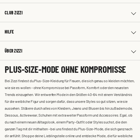
CLUB ZIZZI
HILFE
ÜBER ZIZZI
PLUS-SIZE-MODE OHNE KOMPROMISSE
Bei Zizzi findest du Plus-Size-Kleidung für Frauen, die sich genau so kleiden möchten,
wie sie es wollen – ohne Kompromisse bei Passform, Komfort oder den neuesten
Trends einzugehen. Wir entwerfen Mode in den Größen 40-64 mit einem Verständnis
für die weibliche Figur und sorgen dafür, dass unsere Styles so gut sitzen, wie sie
aussehen. Stöbere durch alles von Kleidern, Jeans und Blusen bis hin zu Bademode,
Dessous, Activewear, Schuhen mit extra weiter Passform und Accessoires. Egal, ob
du nach einem neuen Alltagslook, einem Party-Outfit oder Styles suchst, die den
ganzen Tag mit dir mithalten – bei uns findest du Plus-Size-Mode, die sich ganz nach
dir anfühlt. Shoppe deine Lieblingsteile online und entdecke Mode, die für weibliche