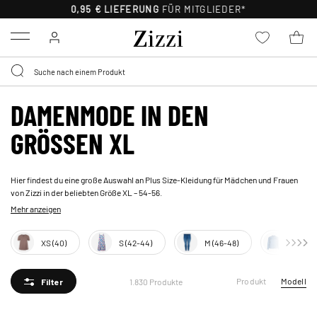
30 TAGE KOSTENLOSE
RÜCKSENDUNG FÜR MITGLIEDER
Menu
DAMENMODE IN DEN
GRÖSSEN XL
Hier findest du eine große Auswahl an Plus Size-Kleidung für Mädchen und Frauen
von Zizzi in der beliebten Größe XL – 54-56.
Mehr anzeigen
XS (40)
S (42-44)
M (46-48)
L (50-5
Produkt
Modell
1.830 Produkte
Filter