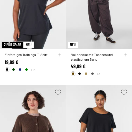
2 FÜR 34.99
NEU
NEU
Einfarbiges Trainings-T-Shirt
Ballonhose mit Taschen und
elastischem Bund
19,99 €
49,99 €
+18
+3