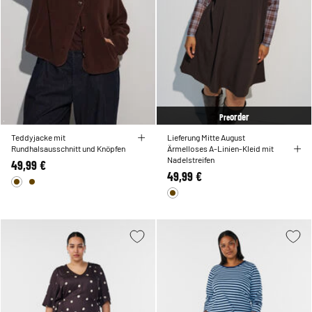
order
Pre
Teddyjacke mit
Lieferung Mitte August
Rundhalsausschnitt und Knöpfen
Ärmelloses A-Linien-Kleid mit
Nadelstreifen
49,99 €
49,99 €