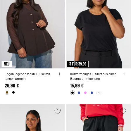
NEU
3 FÜR 39,99
Enganliegende Mesh-Bluse mit
Kurzärmeliges T-Shirt aus einer
langen Ärmeln
Baumwollmischung
26,99 €
15,99 €
+36