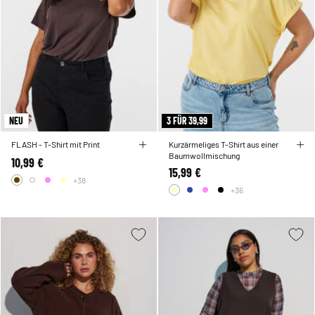
NEU
3 FÜR 39,99
FLASH - T-Shirt mit Print
Kurzärmeliges T-Shirt aus einer
Baumwollmischung
10,99 €
15,99 €
+38
+36