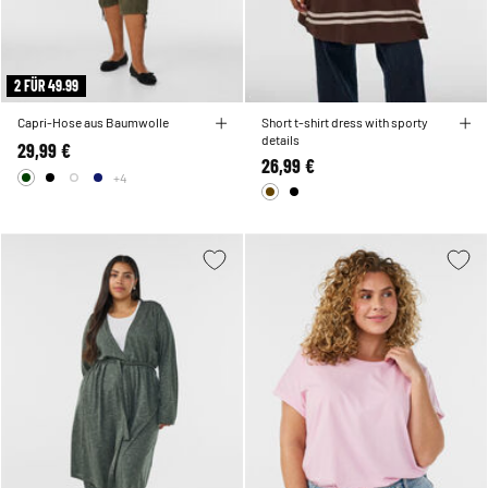
2 FÜR 49.99
Capri-Hose aus Baumwolle
Short t-shirt dress with sporty
details
29,99 €
26,99 €
+4