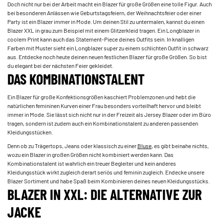
Doch nicht nur bei der Arbeit macht ein Blazer für große Größen eine tolle Figur. Auch
bei besonderen Anlässen wie Geburtstagsfeiern, der Weihnachtsfeier oder einer
Party ist ein Blazer immer in Mode. Um deinen Stil zu untermalen, kannst du einen
Blazer XXL in grau zum Beispiel mit einem Glitzerkleid tragen. Ein Longblazer in
coolem Print kann auch das Statement-Piece deines Outfits sein. In knalligen
Farben mit Muster sieht ein Longblazer super zu einem schlichten Outfit in schwarz
aus. Entdecke noch heute deinen neuen festlichen Blazer für große Größen. So bist
du elegant bei der nächsten Feier gekleidet.
DAS KOMBINATIONSTALENT
Ein Blazer für große Konfektionsgrößen kaschiert Problemzonen und hebt die
natürlichen femininen Kurven einer Frau besonders vorteilhaft hervor und bleibt
immer in Mode. Sie lässt sich nicht nur in der Freizeit als Jersey Blazer oder im Büro
tragen, sondern ist zudem auch ein Kombinationstalent zu anderen passenden
Kleidungsstücken.
Denn ob zu Trägertops, Jeans oder klassisch zu einer
Bluse
, es gibt beinahe nichts,
wozu ein Blazer in großen Größen nicht kombiniert werden kann. Das
Kombinationstalent ist wahrlich ein treuer Begleiter und kein anderes
Kleidungsstück wirkt zugleich derart seriös und feminin zugleich. Endecke unsere
Blazer Sortiment und habe Spaß beim Kombinieren deines neuen Kleidungsstücks.
BLAZER IN XXL: DIE ALTERNATIVE ZUR
JACKE