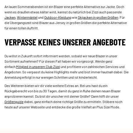
An lauen Sommerabenden ist ein Blazer eine perfekte Alternative zur Jacke. Doch
wenn es draußen etwas kälter wird, kannst du natürlich bei Zizzi auch passende ­
Jacken
, ­­
Wintermäntel
­ und
Outdoor-Kleidung
wie ­
Skijacken­ in großen Größen
. Für
die Übergangszeit sind Blazer aus Jersey in großen Größen die perfekte Alternative
für einen tollen Auftritt.
VERPASSE KEINES UNSERER ANGEBOTE
Du willst in Zukunft sofort informiert werden, sobald wir neue Blazer in unser
Sortiment aufnehmen? Für diesen Fall haben wir vorgesorgt. Werde ganz
einfach
Mitglied in unserem ­Club Zizzi
­ und profitiere von zahlreichen Services und
Angeboten. So verpasst du keine Highlights mehr und bist immer hautnah dabei. Die
Anmeldung erfolgt in nur wenigen Schritten und ist kinderleicht.
Des Weiteren bieten wir dir viele weitere Extras an. Bei uns hast du ein
Rückgaberecht von bis zu 30 Tagen, damit du ganz in Ruhe deinen neuen Blazer
anprobieren kannst. Du bist dir unsicher mit deiner Größe? Dann hilft dir unser ­­
Größenguide
­­ dabei, ganz einfach deine richtige Größe zu ermitteln. Stöbere noch
heute auf unserer Webseite und entdecke die große Vielfalt an Plus Size Mode.