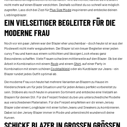
nicht mehr auf einen Blazer verzichten. Deshalb solltest du so schnell wie möglich
zugreifen. Lass dich bei Zizzi für
Plus Size Mode
inspirieren und entdecke deinen
Lieblingsblazer.
EIN VIELSEITIGER BEGLEITER FÜR DIE
MODERNE FRAU
Noch vor ein paar Jahren war der Blazer eher unscheinbar – doch heute ist er aus der
Modewelt nicht mehr wegzudenken. Der Blazer ist ein treuer Begleiter einer jeden
curvy Frau und kann aus einem schlichten und lässigen Look etwas ganz
Besonderes schaffen. Viele Frauen schwören mittlerweile auf den Blazer. Ob bei der
Arbeit in Kombination mit einem ­
Rock
­­und einem ­
Shirt
, auf einer Party in
Kombination mit einem schönen ­
Cocktailkleid
­ oder als Kurzblazer zur Jeans – ein
Blazer rundet jedes Outfit optimal ab.
Die moderne Frau von heute hat mehrere Varianten an Blazern zu Hause im
Kleiderschrank um für jede Situation und für jeden Anlass perfekt vorbereitet zu
sein. Stöbere als noch heute in unserem Sortiment und entdecke eine Vielzahl an
Blazern für deinen Stil. Für die Freizeit findest du bei uns unterschiedliche Modelle
aus verschiedenen Materialien. Für die Freizeit empfehlen wir dir einen Jersey
Blazer oder einen Longblazer mit einer tollen Jeans und Sneakers zu kombinieren.
Dabei ist der Jersey Blazer immer in Mode und unterstreicht wundervoll deine
Kurven.
SCHICKE BLAZER IN GROSSEN GRÖSSEN