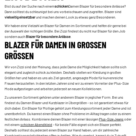
Bist du auf der Suche nach einem­­
schicken­­
Damen Blazer für besondere Anlässe?
Dann solltest du schleunigst bei uns vorbeischauen und zugreifen. Blazer sind­­­
vielseitig einsetzbar ­
­und machen deinen Look zu etwas ganz Besonderen.
Wir haben eine Vielzahl an Blazer für Damen im Sortiment und helfen dir gerne bei
der Auswahl der richtigen Größe. Bei Zizzi findest du nicht nur Blazer für den Job
sondern auch ­
Blazer für besondere Anlässe
.
BLAZER FÜR DAMEN IN GROSSEN G
RÖSSEN
Wir von Zizzi sind der Meinung, dass jede Dame die Möglichkeit haben sollte sich
elegant und zugleich schick zu kleiden. Deshalb stellen wir Kleidung in großen
Größen her und haben es uns als Ziel gesetzt, angesagte Mode für kurvenreiche
Frauen herzustellen. In den letzten Jahren sind wir zu einem Vorreiter der Plus-Size
Mode aufgestiegen und arbeiten jederzeit an neuen Kollektionen.
Zu unserem Sortiment gehören unter anderem Blazer in jeglicher Form. Bei uns
findest du Damen Blazer und Kurzblazer in Übergrößen – so ist garantiert etwas für
dich dabei. Ein Blazer für Mollige gehört zum Kleidungssortiment jeder Dame und ist
unentbehrlich. Du kannst einen Blazer ohne Probleme im Alltag tragen oder zu einem
festlichen Anlass. Kombiniere deinen Blazer mit einer lässigen
Plus-Size ­Jeans
­ oder
mit einem
schicken­ Abendkleid
­­– für beide Fälle eignet sich ein Blazer perfekt.
Deshalb solltest du jederzeit einen Blazer zur Hand haben, um dir zahlreiche
Kombinationsmöglichkeiten offen zu halten. Wie du merkst, kannst du in Zukunft