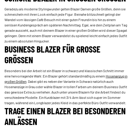
Geradezu als moderne Stylingwunder gelten Blazer Damen große Größen, denn sie
schmeicheln mit ihren Look einfach jede Figur. Beinahe blitzschnell gelingt der
Wandel vom lässigen Café Besuch mit einer guten Freundin bis hin zu einem
seriösen Kundengespräch am späteren Nachmittag. Egal, wie dein Zeitplan am Tag
gerade aussieht, auch mit deinem Blazer in einer großen Größen wird dieser Spagat
gelingen. Denn mit einem Blazer verwandelst du spielend leicht einfach jedes Outfit
zu einem absoluten Hingucker.
BUSINESS BLAZER FÜR GROSSE G
RÖSSEN
Besonders bei der Arbeit ist ein Blazer in schwarz und klassischen Schnitt immer
eine hervorragende Wahl. Ein Blazer gehört standardmäßig zu einem­
Hosenanzug­ in
großen Größen
. Dabei gibt es neben der Variante in Schwarz natürlich auch
Hosenanzüge in Grau oder wähle Blazer in tollen Farben um deinem Business Outfit
das gewisse Extra zu verliehen. Auch unter unsere Blazern für die Arbeit findest du
verschiedene Modelle. Ein Kurzblazer mit 3/4 Arm lässt sich super im Sommer
tragen, während ein Longblazer jedes Kleid in das perfekte Büro Outfit verwandelt.
TRAGE EINEN BLAZER BEI BESONDEREN
ANLÄSSEN