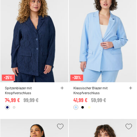
-25%
-30%
Spitzenblazer mit
Klassischer Blazer mit
Knopfverschluss
Knopfverschluss
74,99 €
Price reduced from
99,99 €
to
41,99 €
Price reduced from
59,99 €
to