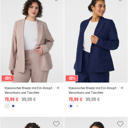
-20%
-20%
Klassischer Blazer mit Ein-Knopf-
Klassischer Blazer mit Ein-Knopf-
Verschluss und Taschen
Verschluss und Taschen
79,99 €
Price reduced from
99,99 €
to
79,99 €
Price reduced from
99,99 €
to