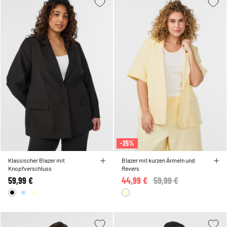
-25%
Klassischer Blazer mit
Blazer mit kurzen Ärmeln und
Knopfverschluss
Revers
59,99 €
44,99 €
Price reduced from
59,99 €
to