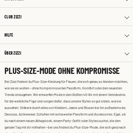
CLUB ZIZZI
HILFE
ÜBER ZIZZI
PLUS-SIZE-MODE OHNE KOMPROMISSE
Bei Zizzi findest du Plus-Size-Kleidung für Frauen, die sich genau so kleiden möchten,
wie sie es wollen – ohne Kompromisse bei Passform, Komfort oder den neuesten
Trends einzugehen. Wir entwerfen Mode in den Größen 40-64 mit einem Verständnis
für die weibliche Figur und sorgen dafür, dass unsere Styles so gut sitzen, wie sie
aussehen. Stöbere durch alles von Kleidern, Jeans und Blusen bis hin zu Bademode,
Dessous, Activewear, Schuhen mit extra weiter Passform und Accessoires. Egal, ob
du nach einem neuen Alltagslook, einem Party-Outfit oder Styles suchst, die den
ganzen Tag mit dir mithalten – bei uns findest du Plus-Size-Mode, die sich ganz nach