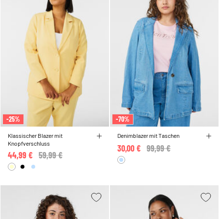
-25%
-70%
Klassischer Blazer mit
Denimblazer mit Taschen
Knopfverschluss
30,00 €
Price reduced from
99,99 €
to
44,99 €
Price reduced from
59,99 €
to