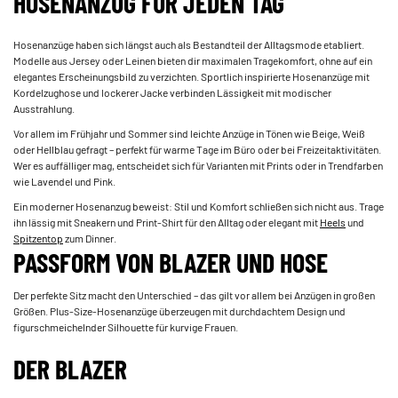
HOSENANZUG FÜR JEDEN TAG
Hosenanzüge haben sich längst auch als Bestandteil der Alltagsmode etabliert.
Modelle aus Jersey oder Leinen bieten dir maximalen Tragekomfort, ohne auf ein
elegantes Erscheinungsbild zu verzichten. Sportlich inspirierte Hosenanzüge mit
Kordelzughose und lockerer Jacke verbinden Lässigkeit mit modischer
Ausstrahlung.
Vor allem im Frühjahr und Sommer sind leichte Anzüge in Tönen wie Beige, Weiß
oder Hellblau gefragt – perfekt für warme Tage im Büro oder bei Freizeitaktivitäten.
Wer es auffälliger mag, entscheidet sich für Varianten mit Prints oder in Trendfarben
wie Lavendel und Pink.
Ein moderner Hosenanzug beweist: Stil und Komfort schließen sich nicht aus. Trage
ihn lässig mit Sneakern und Print-Shirt für den Alltag oder elegant mit
Heels
und
Spitzentop
zum Dinner.
PASSFORM VON BLAZER UND HOSE
Der perfekte Sitz macht den Unterschied – das gilt vor allem bei Anzügen in großen
Größen. Plus-Size-Hosenanzüge überzeugen mit durchdachtem Design und
figurschmeichelnder Silhouette für kurvige Frauen.
DER BLAZER