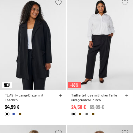
NEU
-65%
FLASH - Lange Blazer mit
Taillierte Hose mit hoher Taille
Taschen
und geraden Beinen
34,99 €
24,50 €
Price reduced from
69,99 €
to