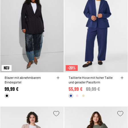
NEU
-20%
Blazer mit abnehmbarem
Taillierte Hose mit hoher Taille
Bindegürtel
und gerader Passform
99,99 €
55,99 €
Price reduced from
69,99 €
to