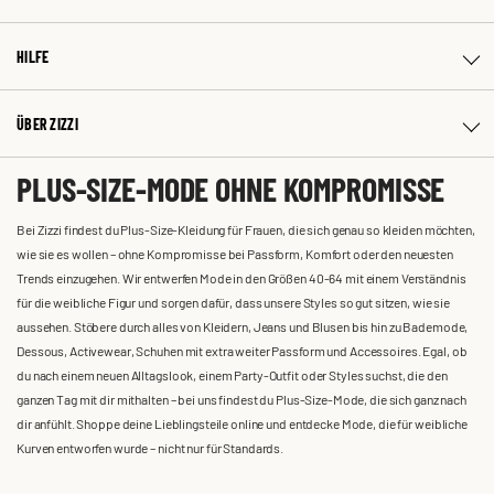
HILFE
ÜBER ZIZZI
PLUS-SIZE-MODE OHNE KOMPROMISSE
Bei Zizzi findest du Plus-Size-Kleidung für Frauen, die sich genau so kleiden möchten,
wie sie es wollen – ohne Kompromisse bei Passform, Komfort oder den neuesten
Trends einzugehen. Wir entwerfen Mode in den Größen 40-64 mit einem Verständnis
für die weibliche Figur und sorgen dafür, dass unsere Styles so gut sitzen, wie sie
aussehen. Stöbere durch alles von Kleidern, Jeans und Blusen bis hin zu Bademode,
Dessous, Activewear, Schuhen mit extra weiter Passform und Accessoires. Egal, ob
du nach einem neuen Alltagslook, einem Party-Outfit oder Styles suchst, die den
ganzen Tag mit dir mithalten – bei uns findest du Plus-Size-Mode, die sich ganz nach
dir anfühlt. Shoppe deine Lieblingsteile online und entdecke Mode, die für weibliche
Kurven entworfen wurde – nicht nur für Standards.