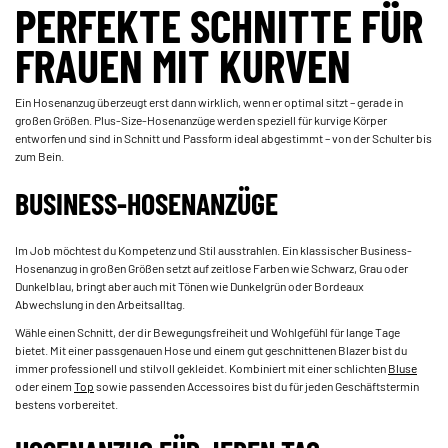
PERFEKTE SCHNITTE FÜR
FRAUEN MIT KURVEN
Ein Hosenanzug überzeugt erst dann wirklich, wenn er optimal sitzt – gerade in
großen Größen. Plus-Size-Hosenanzüge werden speziell für kurvige Körper
entworfen und sind in Schnitt und Passform ideal abgestimmt – von der Schulter bis
zum Bein.
BUSINESS-HOSENANZÜGE
Im Job möchtest du Kompetenz und Stil ausstrahlen. Ein klassischer Business-
Hosenanzug in großen Größen setzt auf zeitlose Farben wie Schwarz, Grau oder
Dunkelblau, bringt aber auch mit Tönen wie Dunkelgrün oder Bordeaux
Abwechslung in den Arbeitsalltag.
Wähle einen Schnitt, der dir Bewegungsfreiheit und Wohlgefühl für lange Tage
bietet. Mit einer passgenauen Hose und einem gut geschnittenen Blazer bist du
immer professionell und stilvoll gekleidet. Kombiniert mit einer schlichten
Bluse
oder einem
Top
sowie passenden Accessoires bist du für jeden Geschäftstermin
bestens vorbereitet.