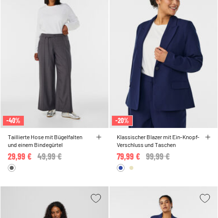
-40%
-20%
Taillierte Hose mit Bügelfalten
Klassischer Blazer mit Ein-Knopf-
und einem Bindegürtel
Verschluss und Taschen
29,99 €
Price reduced from
49,99 €
to
79,99 €
Price reduced from
99,99 €
to