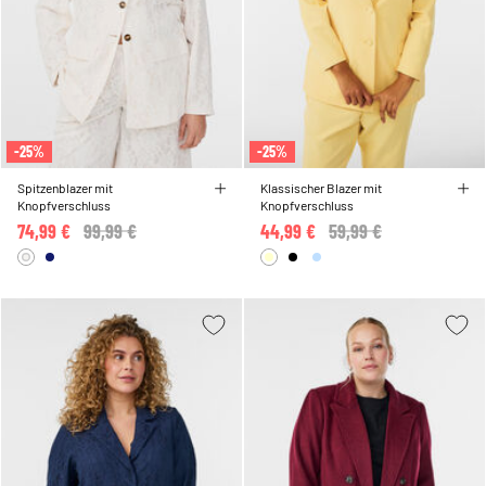
-25%
-25%
Spitzenblazer mit
Klassischer Blazer mit
Knopfverschluss
Knopfverschluss
74,99 €
Price reduced from
99,99 €
to
44,99 €
Price reduced from
59,99 €
to