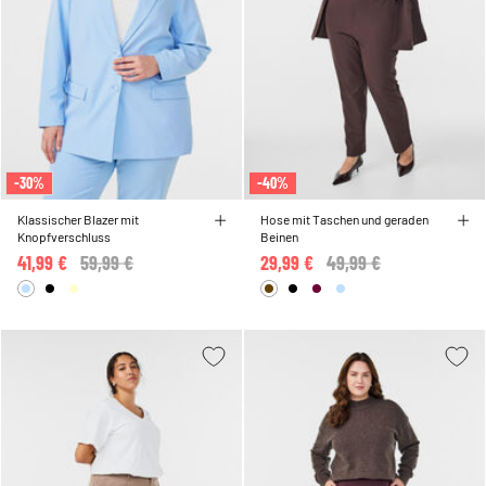
-30%
-40%
Klassischer Blazer mit
Hose mit Taschen und geraden
Knopfverschluss
Beinen
41,99 €
Price reduced from
59,99 €
to
29,99 €
Price reduced from
49,99 €
to