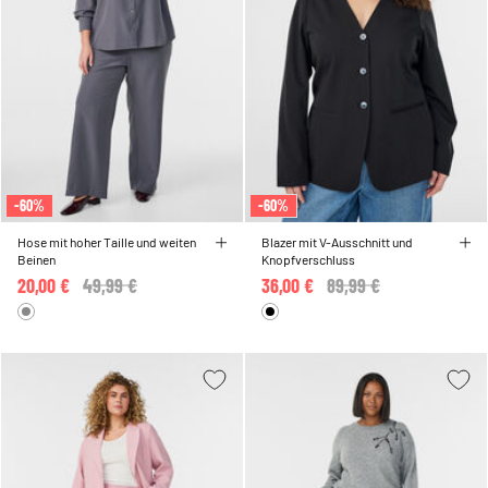
-60%
-60%
Hose mit hoher Taille und weiten
Blazer mit V-Ausschnitt und
Beinen
Knopfverschluss
20,00 €
Price reduced from
49,99 €
to
36,00 €
Price reduced from
89,99 €
to