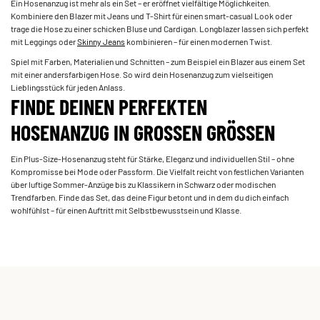
Ein Hosenanzug ist mehr als ein Set – er eröffnet vielfältige Möglichkeiten.
Kombiniere den Blazer mit Jeans und T-Shirt für einen smart-casual Look oder
trage die Hose zu einer schicken Bluse und Cardigan. Longblazer lassen sich perfekt
mit Leggings oder
Skinny Jeans
kombinieren – für einen modernen Twist.
Spiel mit Farben, Materialien und Schnitten – zum Beispiel ein Blazer aus einem Set
mit einer andersfarbigen Hose. So wird dein Hosenanzug zum vielseitigen
Lieblingsstück für jeden Anlass.
FINDE DEINEN PERFEKTEN
HOSENANZUG IN GROSSEN GRÖSSEN
Ein Plus-Size-Hosenanzug steht für Stärke, Eleganz und individuellen Stil – ohne
Kompromisse bei Mode oder Passform. Die Vielfalt reicht von festlichen Varianten
über luftige Sommer-Anzüge bis zu Klassikern in Schwarz oder modischen
Trendfarben. Finde das Set, das deine Figur betont und in dem du dich einfach
wohlfühlst – für einen Auftritt mit Selbstbewusstsein und Klasse.