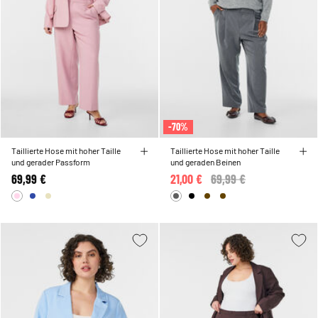
-70%
Taillierte Hose mit hoher Taille
Taillierte Hose mit hoher Taille
und gerader Passform
und geraden Beinen
69,99 €
21,00 €
Price reduced from
69,99 €
to