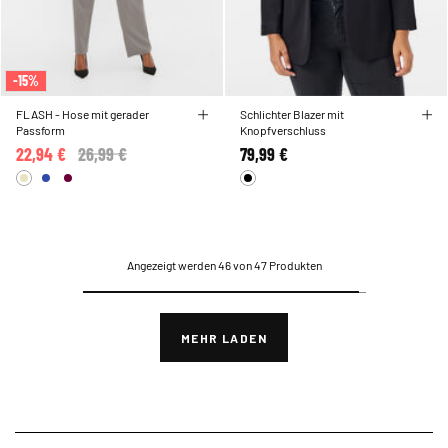
-15%
FLASH - Hose mit gerader
Schlichter Blazer mit
Passform
Knopfverschluss
22,94 €
Price reduced from
26,99 €
to
79,99 €
Angezeigt werden 46 von 47 Produkten
MEHR LADEN