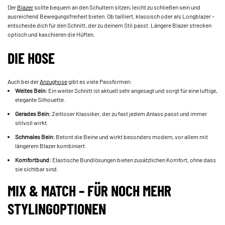
Der
Blazer
sollte bequem an den Schultern sitzen, leicht zu schließen sein und
ausreichend Bewegungsfreiheit bieten. Ob tailliert, klassisch oder als Longblazer –
entscheide dich für den Schnitt, der zu deinem Stil passt. Längere Blazer strecken
optisch und kaschieren die Hüften.
DIE HOSE
Auch bei der
Anzughose
gibt es viele Passformen:
Weites Bein:
Ein weiter Schnitt ist aktuell sehr angesagt und sorgt für eine luftige,
elegante Silhouette.
Gerades Bein:
Zeitloser Klassiker, der zu fast jedem Anlass passt und immer
stilvoll wirkt.
Schmales Bein:
Betont die Beine und wirkt besonders modern, vor allem mit
längerem Blazer kombiniert.
Komfortbund:
Elastische Bundlösungen bieten zusätzlichen Komfort, ohne dass
sie sichtbar sind.
MIX & MATCH – FÜR NOCH MEHR
STYLINGOPTIONEN