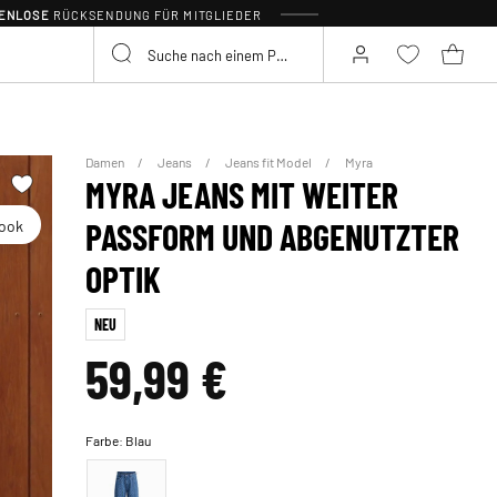
TENLOSE
RÜCKSENDUNG FÜR MITGLIEDER
Damen
Jeans
Jeans fit Model
Myra
MYRA JEANS MIT WEITER
look
PASSFORM UND ABGENUTZTER
OPTIK
NEU
59,99 €
Farbe:
Blau