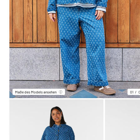
Maße des Models ansehen
01