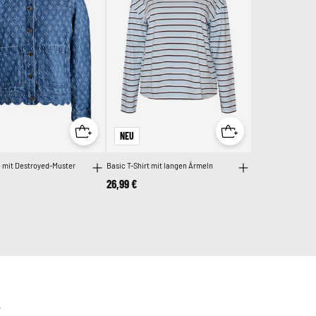
NEU
 mit Destroyed-Muster
Basic T-Shirt mit langen Ärmeln
26,99 €
E