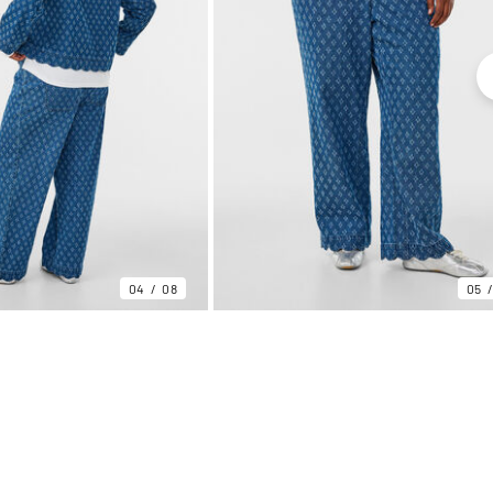
04
08
05