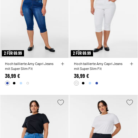
2 FÜR 69.99
2 FÜR 69.99
Hoch taillierte Amy Capri Jeans
Hoch taillierte Amy Capri Jeans
mit Super Slim Fit
mit Super Slim Fit
36,99 €
36,99 €