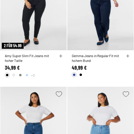
2 FÜR 54.99
Amy Super Slim Fit Jeans mit
Gemma Jeans in Regular Fit mit
hoher Taille
hohem Bund
34,99 €
49,99 €
+3