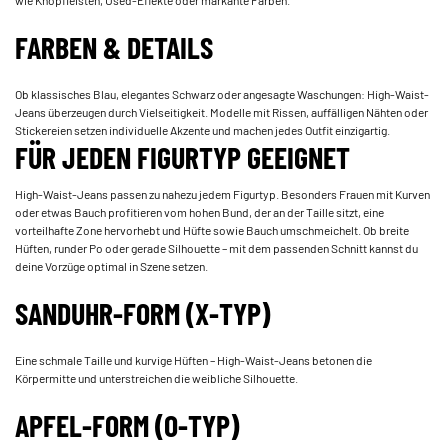
FARBEN & DETAILS
Ob klassisches Blau, elegantes Schwarz oder angesagte Waschungen: High-Waist-
Jeans überzeugen durch Vielseitigkeit. Modelle mit Rissen, auffälligen Nähten oder
Stickereien setzen individuelle Akzente und machen jedes Outfit einzigartig.
FÜR JEDEN FIGURTYP GEEIGNET
High-Waist-Jeans passen zu nahezu jedem Figurtyp. Besonders Frauen mit Kurven
oder etwas Bauch profitieren vom hohen Bund, der an der Taille sitzt, eine
vorteilhafte Zone hervorhebt und Hüfte sowie Bauch umschmeichelt. Ob breite
Hüften, runder Po oder gerade Silhouette – mit dem passenden Schnitt kannst du
deine Vorzüge optimal in Szene setzen.
SANDUHR-FORM (X-TYP)
Eine schmale Taille und kurvige Hüften – High-Waist-Jeans betonen die
Körpermitte und unterstreichen die weibliche Silhouette.
APFEL-FORM (O-TYP)