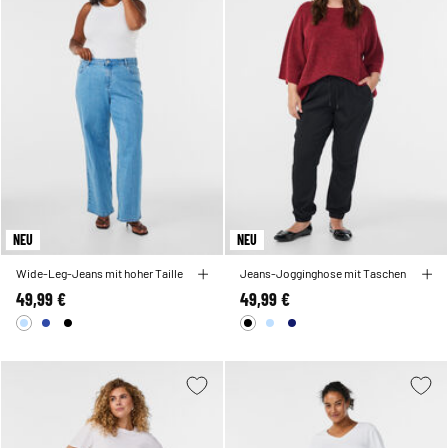
NEU
NEU
Wide-Leg-Jeans mit hoher Taille
Jeans-Jogginghose mit Taschen
49,99 €
49,99 €