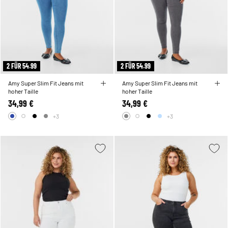
2 FÜR 54.99
2 FÜR 54.99
Amy Super Slim Fit Jeans mit
Amy Super Slim Fit Jeans mit
hoher Taille
hoher Taille
34,99 €
34,99 €
+3
+3