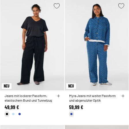
NEU
NEU
Jeans mit lockerer Passform,
Myra Jeans mit weiter Passform
elastischem Bund und Tunnelzug
und abgenutzter Optik
49,99 €
59,99 €