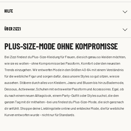
HILFE
ÜBER ZIZZI
PLUS-SIZE-MODE OHNE KOMPROMISSE
Bei Zizzi findest du Plus-Size-Kleidung für Frauen, die sich genau so kleiden möchten,
wie sie es wollen – ohne Kompromisse bei Passform, Komfort oder den neuesten
Trends einzugehen. Wir entwerfen Mode in den Größen 40-64 mit einem Verständnis
für die weibliche Figur und sorgen dafür, dass unsere Styles so gut sitzen, wie sie
aussehen. Stöbere durch alles von Kleidern, Jeans und Blusen bis hin zu Bademode,
Dessous, Activewear, Schuhen mit extra weiter Passform und Accessoires. Egal, ob
du nach einem neuen Alltagslook, einem Party-Outfit oder Styles suchst, die den
ganzen Tag mit dir mithalten – bei uns findest du Plus-Size-Mode, die sich ganz nach
dir anfühlt. Shoppe deine Lieblingsteile online und entdecke Mode, die für weibliche
Kurven entworfen wurde – nicht nur für Standards.