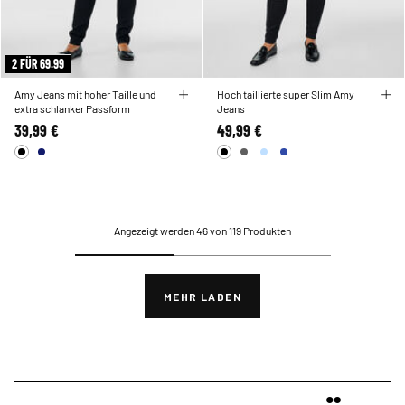
2 FÜR 69.99
Amy Jeans mit hoher Taille und
Hoch taillierte super Slim Amy
extra schlanker Passform
Jeans
39,99 €
49,99 €
Angezeigt werden 46 von 119 Produkten
MEHR LADEN