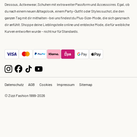
Dessous, Activewear, Schuhen mit extra weiter Passform und Accessoires. Egal, ob
du nach einem neuen Alltagslook, einem Party-Outfit oder Styles suchst, die den
ganzen Tag mit dir mithalten – bei uns findest du Plus-Size-Mode, die sich ganz nach
dir anfühlt. Shoppe deine Lieblingsteile online und entdecke Mode, die für weibliche
Kurven entworfen wurde – nicht nur für Standards.
Datenschutz
AGB
Cookies
Impressum
Sitemap
© Zizzi Fashion 1999-2026