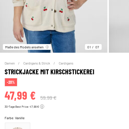
Maße des Models ansehen
01
07
Damen
Cardigans & Strick
Cardigans
STRICKJACKE MIT KIRSCHSTICKEREI
-20%
47,99 €
59,99 €
30-Tage Best Price: 47,99 €
Farbe:
Vanille