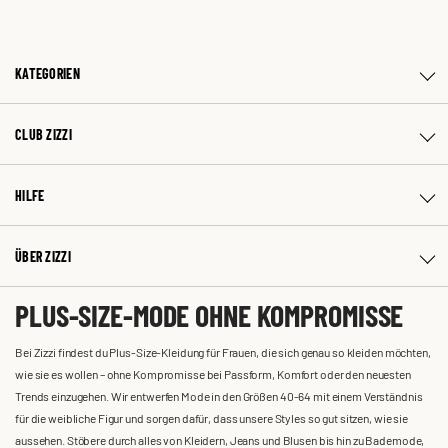
KATEGORIEN
CLUB ZIZZI
HILFE
ÜBER ZIZZI
PLUS-SIZE-MODE OHNE KOMPROMISSE
Bei Zizzi findest du Plus-Size-Kleidung für Frauen, die sich genau so kleiden möchten,
wie sie es wollen – ohne Kompromisse bei Passform, Komfort oder den neuesten
Trends einzugehen. Wir entwerfen Mode in den Größen 40-64 mit einem Verständnis
für die weibliche Figur und sorgen dafür, dass unsere Styles so gut sitzen, wie sie
aussehen. Stöbere durch alles von Kleidern, Jeans und Blusen bis hin zu Bademode,