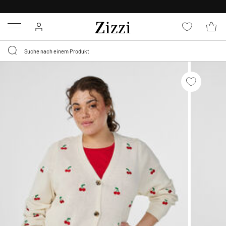
0,95 € LIEFERUNG
FÜR MITGLIEDER*
Menu