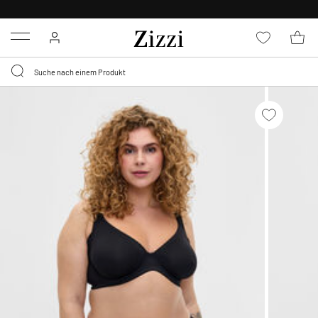
0,95 € LIEFERUNG
FÜR MITGLIEDER*
Menu