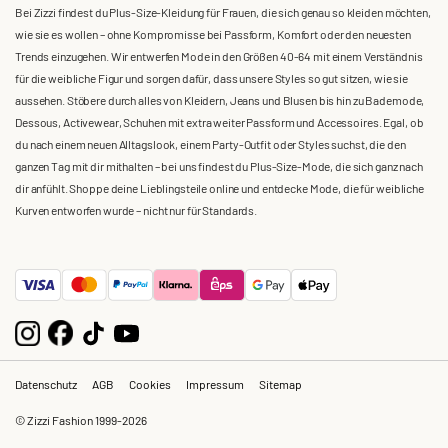
Bei Zizzi findest du Plus-Size-Kleidung für Frauen, die sich genau so kleiden möchten,
wie sie es wollen – ohne Kompromisse bei Passform, Komfort oder den neuesten
Trends einzugehen. Wir entwerfen Mode in den Größen 40-64 mit einem Verständnis
für die weibliche Figur und sorgen dafür, dass unsere Styles so gut sitzen, wie sie
aussehen. Stöbere durch alles von Kleidern, Jeans und Blusen bis hin zu Bademode,
Dessous, Activewear, Schuhen mit extra weiter Passform und Accessoires. Egal, ob
du nach einem neuen Alltagslook, einem Party-Outfit oder Styles suchst, die den
ganzen Tag mit dir mithalten – bei uns findest du Plus-Size-Mode, die sich ganz nach
dir anfühlt. Shoppe deine Lieblingsteile online und entdecke Mode, die für weibliche
Kurven entworfen wurde – nicht nur für Standards.
Datenschutz
AGB
Cookies
Impressum
Sitemap
© Zizzi Fashion 1999-2026