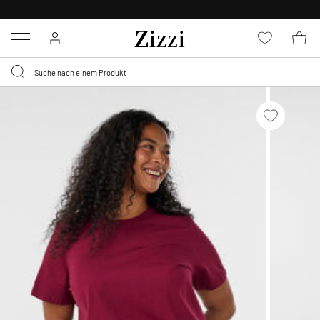
0,95 € LIEFERUNG
FÜR MITGLIEDER*
Menu