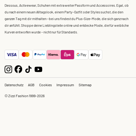
Dessous, Activewear, Schuhen mit extra weiter Passform und Accessoires. Egal, ob
du nach einem neuen Alltagslook, einem Party-Outfit oder Styles suchst, die den
ganzen Tag mit dir mithalten – bei uns findest du Plus-Size-Mode, die sich ganz nach
dir anfühlt. Shoppe deine Lieblingsteile online und entdecke Mode, die für weibliche
Kurven entworfen wurde – nicht nur für Standards.
Datenschutz
AGB
Cookies
Impressum
Sitemap
© Zizzi Fashion 1999-2026