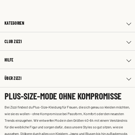
KATEGORIEN
CLUB ZIZZI
HILFE
ÜBER ZIZZI
PLUS-SIZE-MODE OHNE KOMPROMISSE
Bei Zizzi findest du Plus-Size-Kleidung für Frauen, die sich genau so kleiden möchten,
wie sie es wollen – ohne Kompromisse bei Passform, Komfort oder den neuesten
Trends einzugehen. Wir entwerfen Mode in den Größen 40-64 mit einem Verständnis
für die weibliche Figur und sorgen dafür, dass unsere Styles so gut sitzen, wie sie
aussehen. Stöbere durch alles von Kleidern, Jeans und Blusen bis hin zu Bademode,