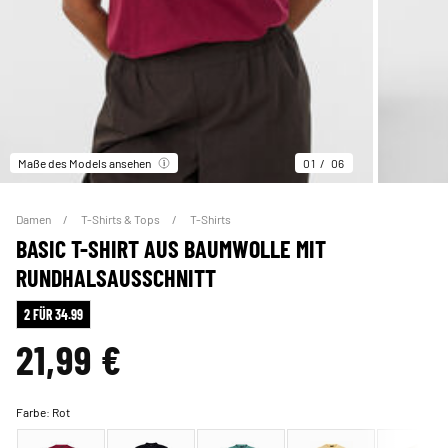
Maße des Models ansehen
01
06
Damen
T-Shirts & Tops
T-Shirts
BASIC T-SHIRT AUS BAUMWOLLE MIT
RUNDHALSAUSSCHNITT
2 FÜR 34.99
21,99 €
Farbe:
Rot