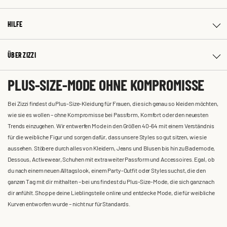
HILFE
ÜBER ZIZZI
PLUS-SIZE-MODE OHNE KOMPROMISSE
Bei Zizzi findest du Plus-Size-Kleidung für Frauen, die sich genau so kleiden möchten,
wie sie es wollen – ohne Kompromisse bei Passform, Komfort oder den neuesten
Trends einzugehen. Wir entwerfen Mode in den Größen 40-64 mit einem Verständnis
für die weibliche Figur und sorgen dafür, dass unsere Styles so gut sitzen, wie sie
aussehen. Stöbere durch alles von Kleidern, Jeans und Blusen bis hin zu Bademode,
Dessous, Activewear, Schuhen mit extra weiter Passform und Accessoires. Egal, ob
du nach einem neuen Alltagslook, einem Party-Outfit oder Styles suchst, die den
ganzen Tag mit dir mithalten – bei uns findest du Plus-Size-Mode, die sich ganz nach
dir anfühlt. Shoppe deine Lieblingsteile online und entdecke Mode, die für weibliche
Kurven entworfen wurde – nicht nur für Standards.