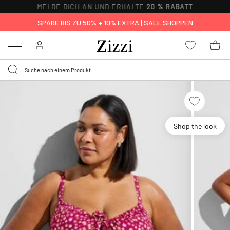
MELDE DICH AN UND ERHALTE
20 % RABATT
SPARE BIS ZU 50% + 10% EXTRA |
SALE SHOPPEN
Menu
Shop the look