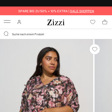
0,95 € LIEFERUNG
FÜR MITGLIEDER*
SPARE BIS ZU 50% + 10% EXTRA |
SALE SHOPPEN
Menu