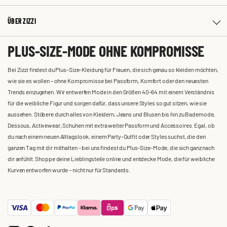
ÜBER ZIZZI
PLUS-SIZE-MODE OHNE KOMPROMISSE
Bei Zizzi findest du Plus-Size-Kleidung für Frauen, die sich genau so kleiden möchten,
wie sie es wollen – ohne Kompromisse bei Passform, Komfort oder den neuesten
Trends einzugehen. Wir entwerfen Mode in den Größen 40-64 mit einem Verständnis
für die weibliche Figur und sorgen dafür, dass unsere Styles so gut sitzen, wie sie
aussehen. Stöbere durch alles von Kleidern, Jeans und Blusen bis hin zu Bademode,
Dessous, Activewear, Schuhen mit extra weiter Passform und Accessoires. Egal, ob
du nach einem neuen Alltagslook, einem Party-Outfit oder Styles suchst, die den
ganzen Tag mit dir mithalten – bei uns findest du Plus-Size-Mode, die sich ganz nach
dir anfühlt. Shoppe deine Lieblingsteile online und entdecke Mode, die für weibliche
Kurven entworfen wurde – nicht nur für Standards.