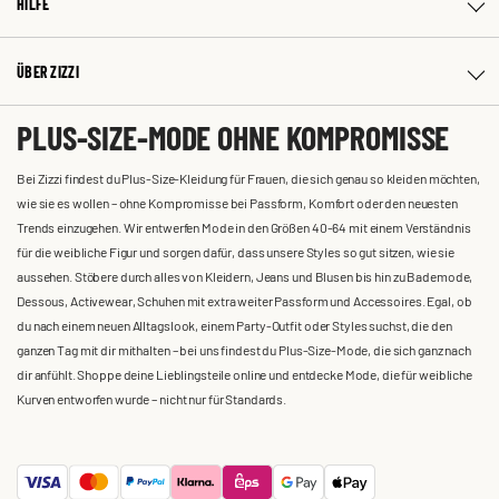
HILFE
ÜBER ZIZZI
PLUS-SIZE-MODE OHNE KOMPROMISSE
Bei Zizzi findest du Plus-Size-Kleidung für Frauen, die sich genau so kleiden möchten,
wie sie es wollen – ohne Kompromisse bei Passform, Komfort oder den neuesten
Trends einzugehen. Wir entwerfen Mode in den Größen 40-64 mit einem Verständnis
für die weibliche Figur und sorgen dafür, dass unsere Styles so gut sitzen, wie sie
aussehen. Stöbere durch alles von Kleidern, Jeans und Blusen bis hin zu Bademode,
Dessous, Activewear, Schuhen mit extra weiter Passform und Accessoires. Egal, ob
du nach einem neuen Alltagslook, einem Party-Outfit oder Styles suchst, die den
ganzen Tag mit dir mithalten – bei uns findest du Plus-Size-Mode, die sich ganz nach
dir anfühlt. Shoppe deine Lieblingsteile online und entdecke Mode, die für weibliche
Kurven entworfen wurde – nicht nur für Standards.