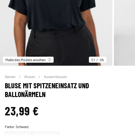
Maße des Models ansehen
01
06
Damen
Blusen
Kurzarmblusen
BLUSE MIT SPITZENEINSATZ UND
BALLONÄRMELN
23,99 €
Farbe:
Schwarz