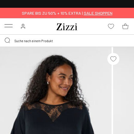
0,95 € LIEFERUNG
FÜR MITGLIEDER*
SPARE BIS ZU 50% + 10% EXTRA |
SALE SHOPPEN
Menu