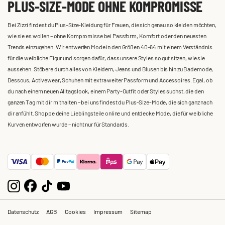
PLUS-SIZE-MODE OHNE KOMPROMISSE
Bei Zizzi findest du Plus-Size-Kleidung für Frauen, die sich genau so kleiden möchten,
wie sie es wollen – ohne Kompromisse bei Passform, Komfort oder den neuesten
Trends einzugehen. Wir entwerfen Mode in den Größen 40-64 mit einem Verständnis
für die weibliche Figur und sorgen dafür, dass unsere Styles so gut sitzen, wie sie
aussehen. Stöbere durch alles von Kleidern, Jeans und Blusen bis hin zu Bademode,
Dessous, Activewear, Schuhen mit extra weiter Passform und Accessoires. Egal, ob
du nach einem neuen Alltagslook, einem Party-Outfit oder Styles suchst, die den
ganzen Tag mit dir mithalten – bei uns findest du Plus-Size-Mode, die sich ganz nach
dir anfühlt. Shoppe deine Lieblingsteile online und entdecke Mode, die für weibliche
Kurven entworfen wurde – nicht nur für Standards.
Datenschutz
AGB
Cookies
Impressum
Sitemap