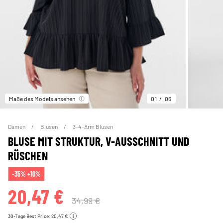
Maße des Models ansehen
01
06
Damen
Blusen
3-4-Arm Blusen
BLUSE MIT STRUKTUR, V-AUSSCHNITT UND
RÜSCHEN
-35% +10%
20,47 €
34,99 €
30-Tage Best Price: 20,47 €