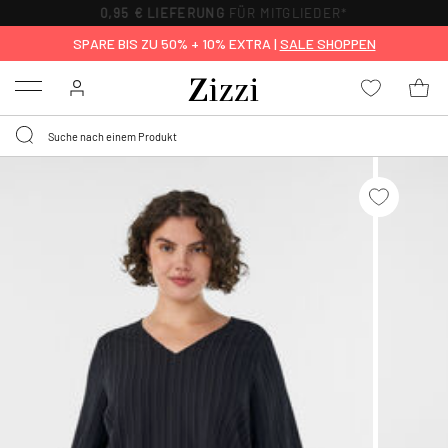
0,95 € LIEFERUNG
FÜR MITGLIEDER*
SPARE BIS ZU 50% + 10% EXTRA |
SALE SHOPPEN
Menu