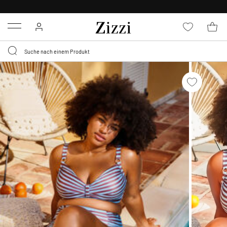
0,95 € LIEFERUNG
FÜR MITGLIEDER*
Menu