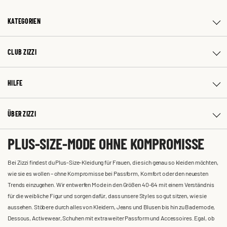
KATEGORIEN
CLUB ZIZZI
HILFE
ÜBER ZIZZI
PLUS-SIZE-MODE OHNE KOMPROMISSE
Bei Zizzi findest du Plus-Size-Kleidung für Frauen, die sich genau so kleiden möchten,
wie sie es wollen – ohne Kompromisse bei Passform, Komfort oder den neuesten
Trends einzugehen. Wir entwerfen Mode in den Größen 40-64 mit einem Verständnis
für die weibliche Figur und sorgen dafür, dass unsere Styles so gut sitzen, wie sie
aussehen. Stöbere durch alles von Kleidern, Jeans und Blusen bis hin zu Bademode,
Dessous, Activewear, Schuhen mit extra weiter Passform und Accessoires. Egal, ob