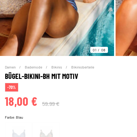
01
08
Damen
Bademode
Bikinis
Bikinioberteile
BÜGEL-BIKINI-BH MIT MOTIV
-70%
18,00 €
59,99 €
Farbe:
Blau