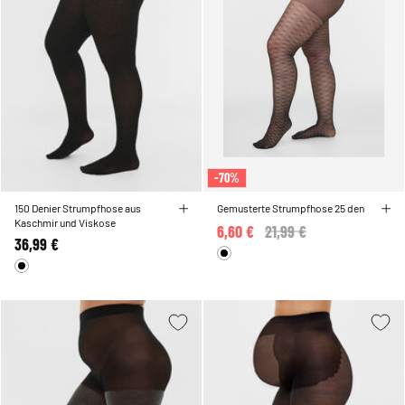
-70%
150 Denier Strumpfhose aus
Gemusterte Strumpfhose 25 den
Kaschmir und Viskose
6,60 €
Price reduced from
21,99 €
to
36,99 €