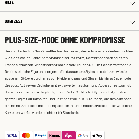
HILFE
ÜBER ZIZZI
PLUS-SIZE-MODE OHNE KOMPROMISSE
Bei Zizzi findest du Plus-Size-Kleidung für Frauen, die sich genau so kleiden möchten,
wie sie es wollen – ohne Kompromisse bei Passform, Komfort oder den neuesten
Trends einzugehen. Wir entwerfen Mode in den Größen 40-64 mit einem Verständnis
für die weibliche Figur und sorgen dafür, dass unsere Styles so gut sitzen, wie sie
aussehen. Stöbere durch alles von Kleidern, Jeans und Blusen bis hin zu Bademode,
Dessous, Activewear, Schuhen mit extra weiter Passform und Accessoires. Egal, ob
du nach einem neuen Alltagslook, einem Party-Outfit oder Styles suchst, die den
ganzen Tag mit dir mithalten – bei uns findest du Plus-Size-Mode, die sich ganz nach
dir anfühlt. Shoppe deine Lieblingsteile online und entdecke Mode, die für weibliche
Kurven entworfen wurde – nicht nur für Standards.