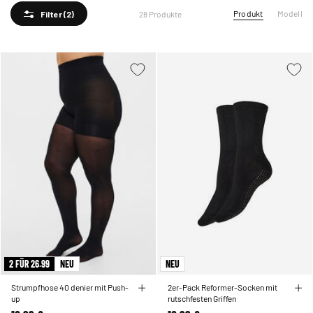
Selbstbewusstsein zu stärken.
Produkt
Modell
28 Produkte
Filter
(2)
2 FÜR 26.99
NEU
NEU
Strumpfhose 40 denier mit Push-
2er-Pack Reformer-Socken mit
up
rutschfesten Griffen