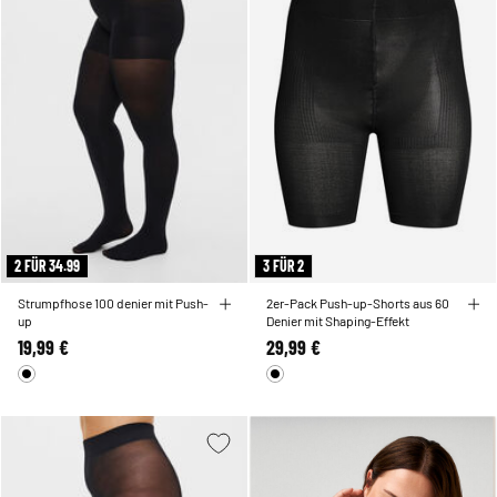
2 FÜR 34.99
3 FÜR 2
Strumpfhose 100 denier mit Push-
2er-Pack Push-up-Shorts aus 60
up
Denier mit Shaping-Effekt
19,99 €
29,99 €