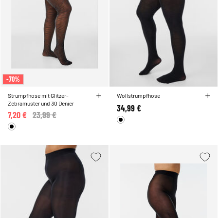
-70%
Strumpfhose mit Glitzer-
Wollstrumpfhose
Zebramuster und 30 Denier
34,99 €
7,20 €
Price reduced from
23,99 €
to