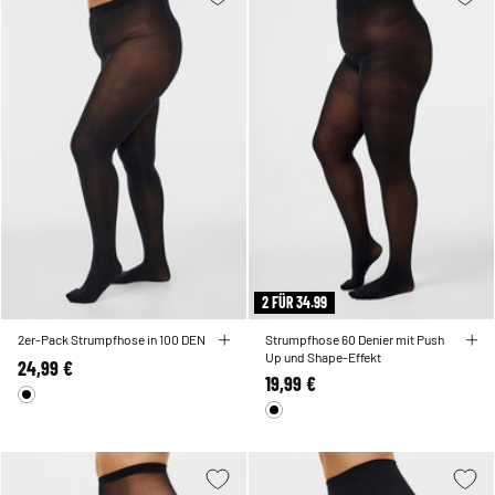
2 FÜR 34.99
2er-Pack Strumpfhose in 100 DEN
Strumpfhose 60 Denier mit Push
Up und Shape-Effekt
24,99 €
19,99 €