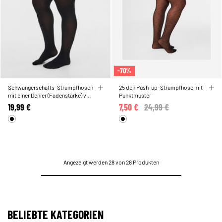
-70%
Schwangerschafts-Strumpfhosen
25 den Push-up-Strumpfhose mit
mit einer Denier (Fadenstärke) von
Punktmuster
100
19,99 €
7,50 €
Price reduced from
24,99 €
to
Angezeigt werden 28 von 28 Produkten
BELIEBTE KATEGORIEN