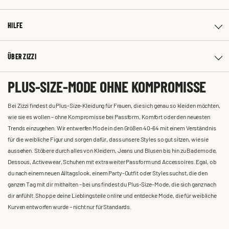
HILFE
ÜBER ZIZZI
PLUS-SIZE-MODE OHNE KOMPROMISSE
Bei Zizzi findest du Plus-Size-Kleidung für Frauen, die sich genau so kleiden möchten,
wie sie es wollen – ohne Kompromisse bei Passform, Komfort oder den neuesten
Trends einzugehen. Wir entwerfen Mode in den Größen 40-64 mit einem Verständnis
für die weibliche Figur und sorgen dafür, dass unsere Styles so gut sitzen, wie sie
aussehen. Stöbere durch alles von Kleidern, Jeans und Blusen bis hin zu Bademode,
Dessous, Activewear, Schuhen mit extra weiter Passform und Accessoires. Egal, ob
du nach einem neuen Alltagslook, einem Party-Outfit oder Styles suchst, die den
ganzen Tag mit dir mithalten – bei uns findest du Plus-Size-Mode, die sich ganz nach
dir anfühlt. Shoppe deine Lieblingsteile online und entdecke Mode, die für weibliche
Kurven entworfen wurde – nicht nur für Standards.