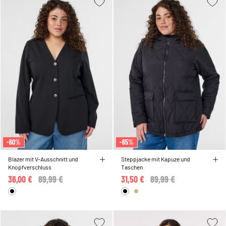
-60%
-65%
Blazer mit V-Ausschnitt und
Steppjacke mit Kapuze und
Knopfverschluss
Taschen
36,00 €
Price reduced from
89,99 €
to
31,50 €
Price reduced from
89,99 €
to