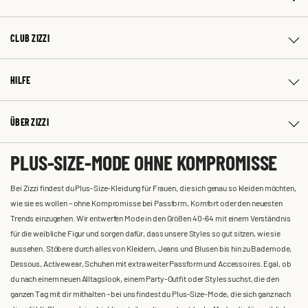
CLUB ZIZZI
HILFE
ÜBER ZIZZI
PLUS-SIZE-MODE OHNE KOMPROMISSE
Bei Zizzi findest du Plus-Size-Kleidung für Frauen, die sich genau so kleiden möchten,
wie sie es wollen – ohne Kompromisse bei Passform, Komfort oder den neuesten
Trends einzugehen. Wir entwerfen Mode in den Größen 40-64 mit einem Verständnis
für die weibliche Figur und sorgen dafür, dass unsere Styles so gut sitzen, wie sie
aussehen. Stöbere durch alles von Kleidern, Jeans und Blusen bis hin zu Bademode,
Dessous, Activewear, Schuhen mit extra weiter Passform und Accessoires. Egal, ob
du nach einem neuen Alltagslook, einem Party-Outfit oder Styles suchst, die den
ganzen Tag mit dir mithalten – bei uns findest du Plus-Size-Mode, die sich ganz nach