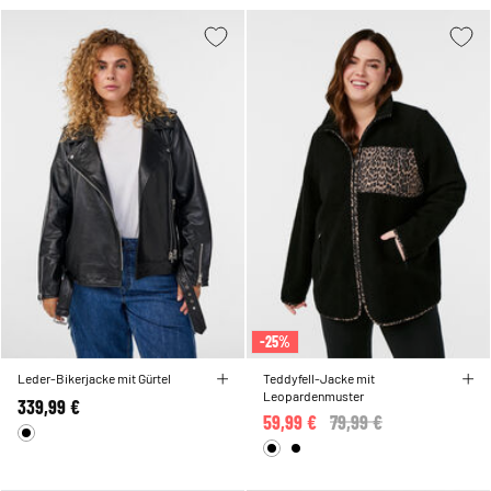
-25%
Leder-Bikerjacke mit Gürtel
Teddyfell-Jacke mit
Leopardenmuster
339,99 €
59,99 €
Price reduced from
79,99 €
to