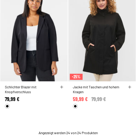
-25%
Schlichter Blazer mit
Jacke mit Taschen und hohem
Knopfverschluss
Kragen
79,99 €
59,99 €
Price reduced from
79,99 €
to
Angezeigt werden 24 von 24 Produkten