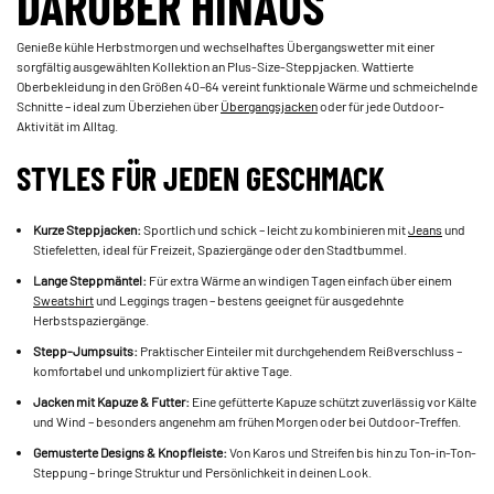
DARÜBER HINAUS
Genieße kühle Herbstmorgen und wechselhaftes Übergangswetter mit einer
sorgfältig ausgewählten Kollektion an Plus-Size-Steppjacken. Wattierte
Oberbekleidung in den Größen 40–64 vereint funktionale Wärme und schmeichelnde
Schnitte – ideal zum Überziehen über
Übergangsjacken
oder für jede Outdoor-
Aktivität im Alltag.
STYLES FÜR JEDEN GESCHMACK
Kurze Steppjacken:
Sportlich und schick – leicht zu kombinieren mit
Jeans
und
Stiefeletten, ideal für Freizeit, Spaziergänge oder den Stadtbummel.
Lange Steppmäntel:
Für extra Wärme an windigen Tagen einfach über einem
Sweatshirt
und Leggings tragen – bestens geeignet für ausgedehnte
Herbstspaziergänge.
Stepp-Jumpsuits:
Praktischer Einteiler mit durchgehendem Reißverschluss –
komfortabel und unkompliziert für aktive Tage.
Jacken mit Kapuze & Futter:
Eine gefütterte Kapuze schützt zuverlässig vor Kälte
und Wind – besonders angenehm am frühen Morgen oder bei Outdoor-Treffen.
Gemusterte Designs & Knopfleiste:
Von Karos und Streifen bis hin zu Ton-in-Ton-
Steppung – bringe Struktur und Persönlichkeit in deinen Look.