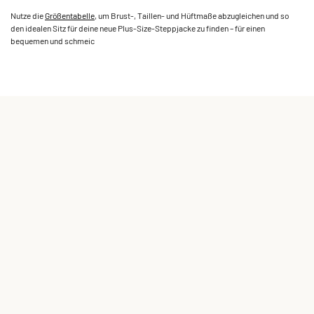
Nutze die
Größentabelle
, um Brust-, Taillen- und Hüftmaße abzugleichen und so
den idealen Sitz für deine neue Plus-Size-Steppjacke zu finden – für einen
bequemen und schmeic