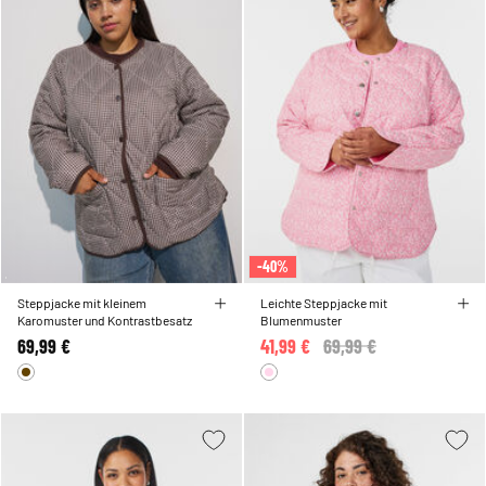
-40%
Steppjacke mit kleinem
Leichte Steppjacke mit
Karomuster und Kontrastbesatz
Blumenmuster
69,99 €
41,99 €
Price reduced from
69,99 €
to