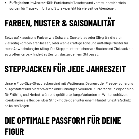
Pufferjacken im Anorak-Stil:
Funktionale Taschen und verstellbare Kordeln
sorgen für Tragekomfort und Style – perfekt für vielseitige Abenteuer.
FARBEN, MUSTER & SAISONALITÄT
Setze auf klassische Farben wie Schwarz, Dunkelblau oder Olivgrün, die sich
vielseitig kombinieren lassen, oder wähle kräftige Töne und auffällige Muster für
mehr Abwechslung im Alltag. Die Steppmuster reichen von Rauten und Zickzack bis
zu großen Karos – finde das Design, das zu deinem Stil passt.
STEPPJACKEN FÜR JEDE JAHRESZEIT
Unsere Plus-Size-Steppjacken sind mit Wattierung, Daunen oder Fleece-Isolierung
ausgestattet und bieten Wärme ohne unnötiges Volumen. Kurze Modelle eignen sich
für Frühling und Herbst, während gefütterte, lange Varianten im Winter schützen.
Kombiniere sie flexibel über Strickmode oder unter einem Mantel für extra Schutz
an kalten Tagen.
DIE OPTIMALE PASSFORM FÜR DEINE
FIGUR