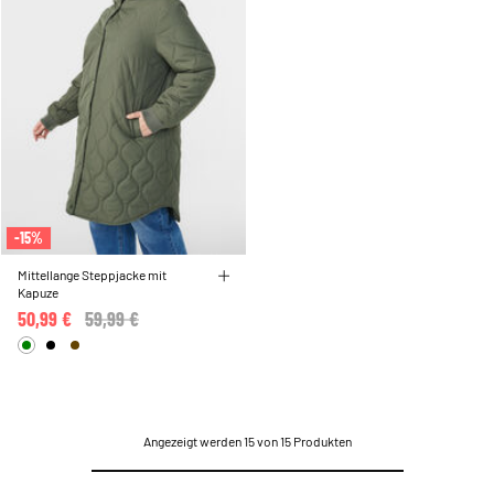
-15%
Mittellange Steppjacke mit
Kapuze
50,99 €
Price reduced from
59,99 €
to
Angezeigt werden 15 von 15 Produkten