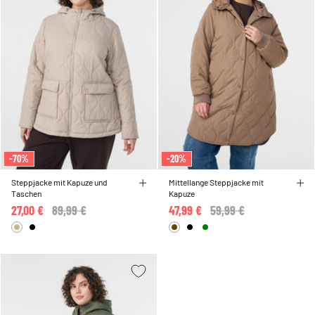
-70%
-20%
Steppjacke mit Kapuze und
Mittellange Steppjacke mit
Taschen
Kapuze
27,00 €
Price reduced from
89,99 €
to
47,99 €
Price reduced from
59,99 €
to