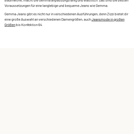
Baumwolle, macht die Gemma anpassungsfähig und elastisch. Das sind die besten
Voraussetzungen für eine langlebige und bequeme Jeans wie Gemma.
Gemma Jeans gibt es nicht nur in verschiedenen Ausführungen, denn Zizzi bietet dir
eine große Auswahl an verschiedenen Damengrößen, auch
Jeansmode in großen
Größen
bis Konfektion 64.