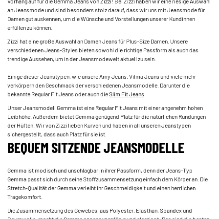
Vorhang auf für die Gemma Jeans von Zizzi! Bei Zizzi haben wir eine riesige Auswahl
an Jeansmode und sind besonders stolz darauf, dass wir uns mit Jeansmode für
Damen gut auskennen, um die Wünsche und Vorstellungen unserer Kundinnen
erfüllen zu können.
Zizzi hat eine große Auswahl an Damen Jeans für Plus-Size Damen. Unsere
verschiedenen Jeans-Styles bieten sowohl die richtige Passform als auch das
trendige Aussehen, um in der Jeansmodewelt aktuell zu sein.
Einige dieser Jeanstypen, wie unsere Amy Jeans, Vilma Jeans und viele mehr
verkörpern den Geschmack der verschiedenen Jeansmodelle. Darunter die
bekannte Regular Fit Jeans oder auch die
Slim Fit Jeans
.
Unser Jeansmodell Gemma ist eine Regular Fit Jeans mit einer angenehm hohen
Leibhöhe. Außerdem bietet Gemma genügend Platz für die natürlichen Rundungen
der Hüften. Wir von Zizzi lieben Kurven und haben in all unseren Jeanstypen
sichergestellt, dass auch Platz für sie ist.
BEQUEM SITZENDE JEANSMODELLE
Gemma ist modisch und unschlagbar in ihrer Passform, denn der Jeans-Typ
Gemma passt sich durch seine Stoffzusammensetzung einfach dem Körper an. Die
Stretch-Qualität der Gemma verleiht ihr Geschmeidigkeit und einen herrlichen
Tragekomfort.
Die Zusammensetzung des Gewebes, aus Polyester, Elasthan, Spandex und