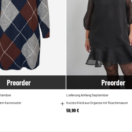
Pre
order
Pre
order
eptember
Lieferung Anfang September
oßem Karomuster
Kurzes Kleid aus Organza mit Rüschensaum
59,99 €