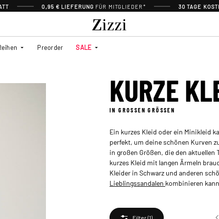
ATT
0,95 € LIEFERUNG
FÜR MITGLIEDER*
30 TAGE KOS
Reihen
Preorder
SALE
KURZE KL
IN GROSSEN GRÖSSEN
Ein kurzes Kleid oder ein Minikleid 
perfekt, um deine schönen Kurven zu 
in großen Größen, die den aktuellen T
kurzes Kleid mit langen Ärmeln brauc
Kleider in Schwarz und anderen sch
Lieblingssandalen
kombinieren kann
Filter
(1)