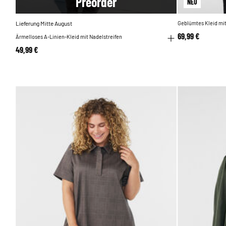
Pre
order
NEU
Lieferung Mitte August
Geblümtes Kleid mi
69,99 €
Ärmelloses A-Linien-Kleid mit Nadelstreifen
49,99 €