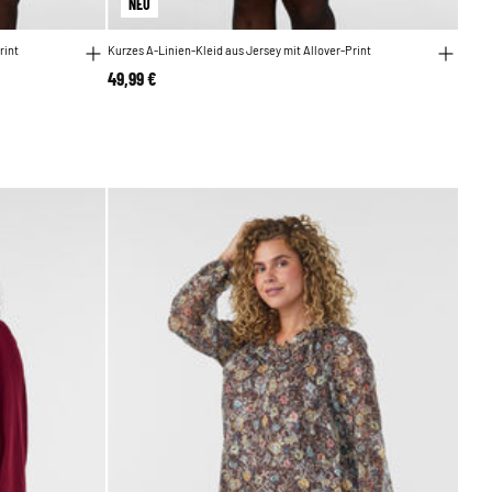
NEU
rint
Kurzes A-Linien-Kleid aus Jersey mit Allover-Print
49,99 €