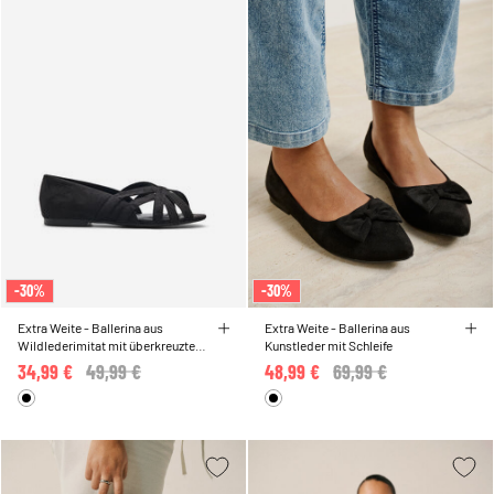
-30%
-30%
Extra Weite - Ballerina aus
Extra Weite - Ballerina aus
Wildlederimitat mit überkreuzten
Kunstleder mit Schleife
Riemen
34,99 €
Price reduced from
49,99 €
to
48,99 €
Price reduced from
69,99 €
to