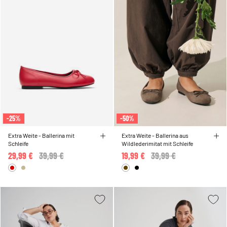
-25%
-50%
Extra Weite - Ballerina mit
Extra Weite - Ballerina aus
Schleife
Wildlederimitat mit Schleife
29,99 €
Price reduced from
39,99 €
to
19,99 €
Price reduced from
39,99 €
to