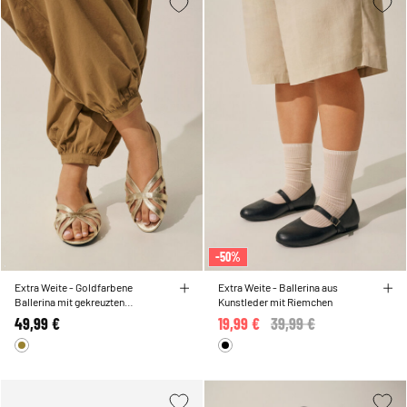
-50%
Extra Weite - Goldfarbene
Extra Weite - Ballerina aus
Ballerina mit gekreuzten
Kunstleder mit Riemchen
Riemchen
49,99 €
19,99 €
Price reduced from
39,99 €
to