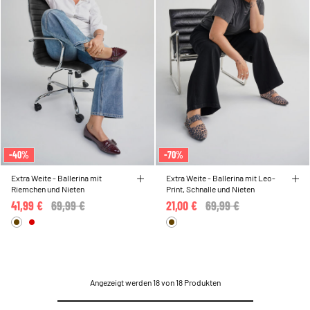
-40%
-70%
Extra Weite - Ballerina mit
Extra Weite - Ballerina mit Leo-
Riemchen und Nieten
Print, Schnalle und Nieten
41,99 €
Price reduced from
69,99 €
to
21,00 €
Price reduced from
69,99 €
to
Angezeigt werden 18 von 18 Produkten