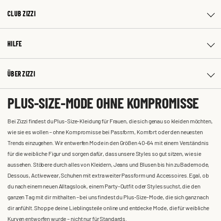
CLUB ZIZZI
HILFE
ÜBER ZIZZI
PLUS-SIZE-MODE OHNE KOMPROMISSE
Bei Zizzi findest du Plus-Size-Kleidung für Frauen, die sich genau so kleiden möchten,
wie sie es wollen – ohne Kompromisse bei Passform, Komfort oder den neuesten
Trends einzugehen. Wir entwerfen Mode in den Größen 40-64 mit einem Verständnis
für die weibliche Figur und sorgen dafür, dass unsere Styles so gut sitzen, wie sie
aussehen. Stöbere durch alles von Kleidern, Jeans und Blusen bis hin zu Bademode,
Dessous, Activewear, Schuhen mit extra weiter Passform und Accessoires. Egal, ob
du nach einem neuen Alltagslook, einem Party-Outfit oder Styles suchst, die den
ganzen Tag mit dir mithalten – bei uns findest du Plus-Size-Mode, die sich ganz nach
dir anfühlt. Shoppe deine Lieblingsteile online und entdecke Mode, die für weibliche
Kurven entworfen wurde – nicht nur für Standards.