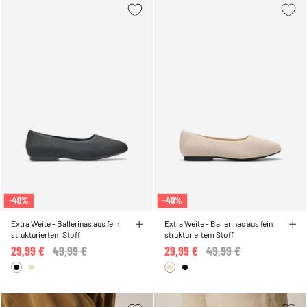
-40%
-40%
Extra Weite - Ballerinas aus fein
Extra Weite - Ballerinas aus fein
strukturiertem Stoff
strukturiertem Stoff
29,99 €
Price reduced from
49,99 €
to
29,99 €
Price reduced from
49,99 €
to