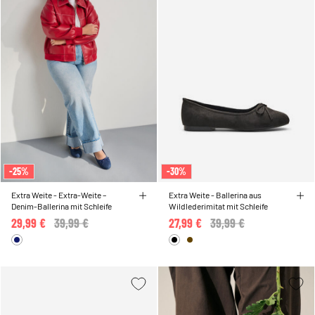
-25%
-30%
Extra Weite - Extra-Weite –
Extra Weite - Ballerina aus
Denim-Ballerina mit Schleife
Wildlederimitat mit Schleife
29,99 €
Price reduced from
39,99 €
to
27,99 €
Price reduced from
39,99 €
to