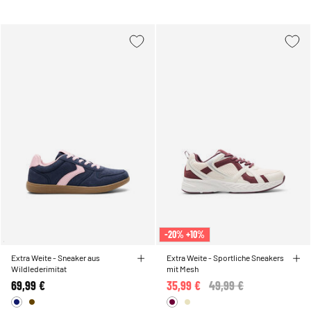
-20% +10%
Extra Weite - Sneaker aus
Extra Weite - Sportliche Sneakers
Wildlederimitat
mit Mesh
69,99 €
35,99 €
Price reduced from
49,99 €
to