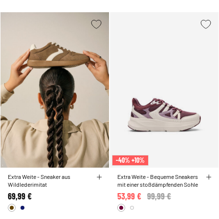
-40% +10%
Extra Weite - Sneaker aus
Extra Weite - Bequeme Sneakers
Wildlederimitat
mit einer stoßdämpfenden Sohle
69,99 €
53,99 €
Price reduced from
99,99 €
to