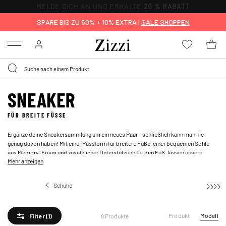
MELDE DICH AN UND ERHALTE
20 % RABATT
SPARE BIS ZU 50% + 10% EXTRA |
SALE SHOPPEN
Menu
SNEAKER
FÜR BREITE FÜSSE
Ergänze deine Sneakersammlung um ein neues Paar – schließlich kann man nie
genug davon haben! Mit einer Passform für breitere Füße, einer bequemen Sohle
aus Memory-Foam und zusätzlicher Unterstützung für den Fuß, lassen unsere
Mehr anzeigen
Sneaker dich überall hingehen, wohin deine Füße dich tragen. Von klassischen
weißen Sneakern, die zu jedem Outfit passen, bis hin zu farbenfrohen Modellen, die
ein Statement setzen, ist für jeden etwas dabei. In unserem Angebot an extrabreiten
Schuhe
Sneaker
Damen-Sneakers findest du das perfekte Paar, das zu deinem Stil passt.
Produkt
Modell
8 Produkte
Filter
(1)