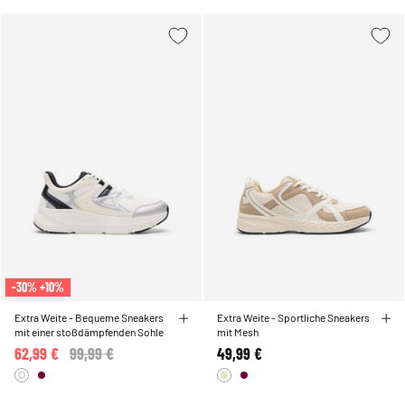
-30% +10%
Extra Weite - Bequeme Sneakers
Extra Weite - Sportliche Sneakers
mit einer stoßdämpfenden Sohle
mit Mesh
62,99 €
Price reduced from
99,99 €
to
49,99 €