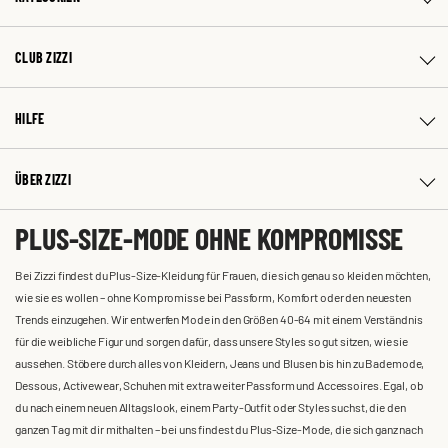
CLUB ZIZZI
HILFE
ÜBER ZIZZI
PLUS-SIZE-MODE OHNE KOMPROMISSE
Bei Zizzi findest du Plus-Size-Kleidung für Frauen, die sich genau so kleiden möchten,
wie sie es wollen – ohne Kompromisse bei Passform, Komfort oder den neuesten
Trends einzugehen. Wir entwerfen Mode in den Größen 40-64 mit einem Verständnis
für die weibliche Figur und sorgen dafür, dass unsere Styles so gut sitzen, wie sie
aussehen. Stöbere durch alles von Kleidern, Jeans und Blusen bis hin zu Bademode,
Dessous, Activewear, Schuhen mit extra weiter Passform und Accessoires. Egal, ob
du nach einem neuen Alltagslook, einem Party-Outfit oder Styles suchst, die den
ganzen Tag mit dir mithalten – bei uns findest du Plus-Size-Mode, die sich ganz nach