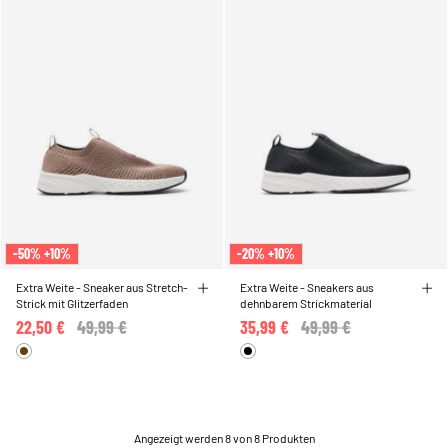
-50% +10%
-20% +10%
Extra Weite - Sneaker aus Stretch-
Extra Weite - Sneakers aus
Strick mit Glitzerfaden
dehnbarem Strickmaterial
22,50 €
Price reduced from
49,99 €
to
35,99 €
Price reduced from
49,99 €
to
Angezeigt werden 8 von 8 Produkten