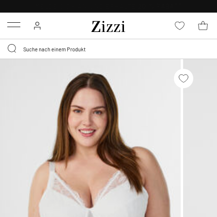
0,95 € LIEFERUNG
FÜR MITGLIEDER*
Menu