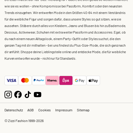
wie sie es wollen – ohne Kompromisse bei Passform, Komfort oder den neuesten
Trends einzugehen. Wir entwerfen Mode in den Größen 40-64 mit einem Verständnis
für die weibliche Figur und sorgen dafür, dass unsere Styles so gut sitzen, wie sie
aussehen. Stöbere durch alles von Kleidern, Jeans und Blusen bis hin zu Bademode,
Dessous, Activewear, Schuhen mit extra weiter Passform und Accessoires. Egal, ob
du nach einem neuen Alltagslook, einem Party-Outfit oder Styles suchst, die den
ganzen Tag mit dir mithalten – bei uns findest du Plus-Size-Mode, die sich ganz nach
dir anfühlt. Shoppe deine Lieblingsteile online und entdecke Mode, die für weibliche
Kurven entworfen wurde – nicht nur für Standards.
Datenschutz
AGB
Cookies
Impressum
Sitemap
© Zizzi Fashion 1999-2026