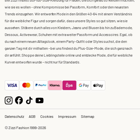
Bei Zizzi findest du Plus-Size-Kleidung für Frauen, die sich genau so kleiden möchten,
wie sie es wollen – ohne Kompromisse bei Passform, Komfort oder den neuesten
Trends einzugehen. Wir entwerfen Mode in den Größen 40-64 mit einem Verständnis
für die weibliche Figur und sorgen dafür, dass unsere Styles so gut sitzen, wie sie
aussehen. Stöbere durch alles von Kleidern, Jeans und Blusen bis hin zu Bademode,
Dessous, Activewear, Schuhen mit extra weiter Passform und Accessoires. Egal, ob
du nach einem neuen Alltagslook, einem Party-Outfit oder Styles suchst, die den
ganzen Tag mit dir mithalten – bei uns findest du Plus-Size-Mode, die sich ganz nach
dir anfühlt. Shoppe deine Lieblingsteile online und entdecke Mode, die für weibliche
Kurven entworfen wurde – nicht nur für Standards.
Datenschutz
AGB
Cookies
Impressum
Sitemap
© Zizzi Fashion 1999-2026