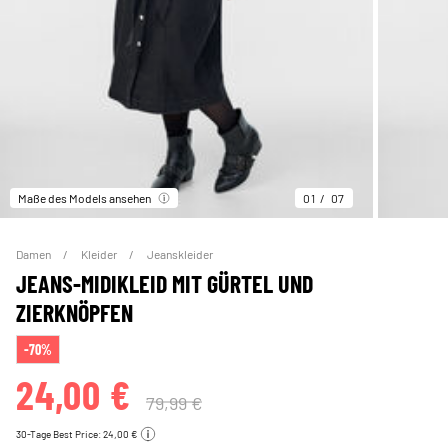
Maße des Models ansehen
01
07
Damen
Kleider
Jeanskleider
JEANS-MIDIKLEID MIT GÜRTEL UND
ZIERKNÖPFEN
-70%
24,00 €
79,99 €
30-Tage Best Price: 24,00 €