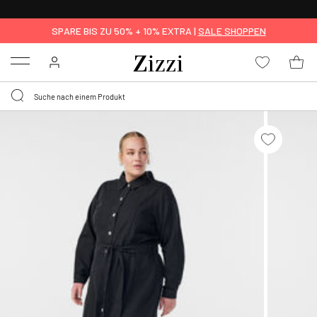
0,95 € LIEFERUNG
FÜR MITGLIEDER*
SPARE BIS ZU 50% + 10% EXTRA |
SALE SHOPPEN
Menu