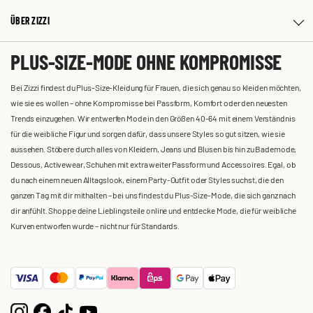
ÜBER ZIZZI
PLUS-SIZE-MODE OHNE KOMPROMISSE
Bei Zizzi findest du Plus-Size-Kleidung für Frauen, die sich genau so kleiden möchten,
wie sie es wollen – ohne Kompromisse bei Passform, Komfort oder den neuesten
Trends einzugehen. Wir entwerfen Mode in den Größen 40-64 mit einem Verständnis
für die weibliche Figur und sorgen dafür, dass unsere Styles so gut sitzen, wie sie
aussehen. Stöbere durch alles von Kleidern, Jeans und Blusen bis hin zu Bademode,
Dessous, Activewear, Schuhen mit extra weiter Passform und Accessoires. Egal, ob
du nach einem neuen Alltagslook, einem Party-Outfit oder Styles suchst, die den
ganzen Tag mit dir mithalten – bei uns findest du Plus-Size-Mode, die sich ganz nach
dir anfühlt. Shoppe deine Lieblingsteile online und entdecke Mode, die für weibliche
Kurven entworfen wurde – nicht nur für Standards.