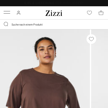
0,95 € LIEFERUNG
FÜR MITGLIEDER*
Menu