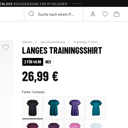
TENLOSE
RÜCKSENDUNG FÜR MITGLIEDER
Damen
Sportbekleidung
Trainings-T-Shirt
LANGES TRAININGSSHIRT
2 FÜR 49.99
NEU
26,99 €
Farbe:
Schwarz