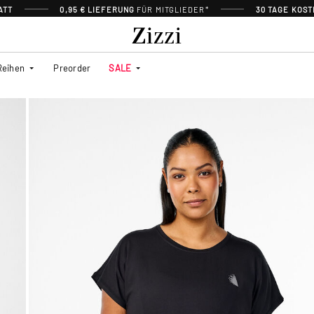
ATT
0,95 € LIEFERUNG
FÜR MITGLIEDER*
30 TAGE KOS
Reihen
Preorder
SALE