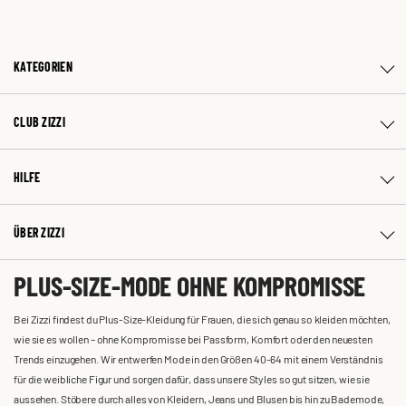
KATEGORIEN
CLUB ZIZZI
HILFE
ÜBER ZIZZI
PLUS-SIZE-MODE OHNE KOMPROMISSE
Bei Zizzi findest du Plus-Size-Kleidung für Frauen, die sich genau so kleiden möchten,
wie sie es wollen – ohne Kompromisse bei Passform, Komfort oder den neuesten
Trends einzugehen. Wir entwerfen Mode in den Größen 40-64 mit einem Verständnis
für die weibliche Figur und sorgen dafür, dass unsere Styles so gut sitzen, wie sie
aussehen. Stöbere durch alles von Kleidern, Jeans und Blusen bis hin zu Bademode,