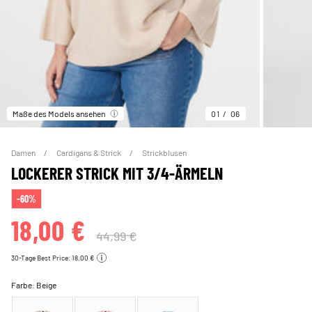
Maße des Models ansehen
01
06
Damen
Cardigans & Strick
Strickblusen
LOCKERER STRICK MIT 3/4-ÄRMELN
-60%
18,00 €
44,99 €
30-Tage Best Price: 18,00 €
Farbe:
Beige