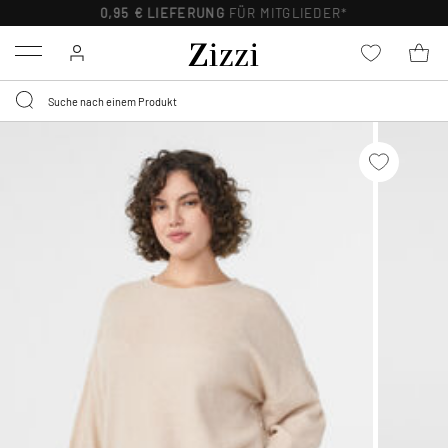
0,95 € LIEFERUNG
FÜR MITGLIEDER*
Menu