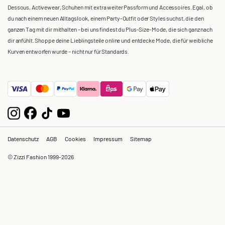
Dessous, Activewear, Schuhen mit extra weiter Passform und Accessoires. Egal, ob
du nach einem neuen Alltagslook, einem Party-Outfit oder Styles suchst, die den
ganzen Tag mit dir mithalten – bei uns findest du Plus-Size-Mode, die sich ganz nach
dir anfühlt. Shoppe deine Lieblingsteile online und entdecke Mode, die für weibliche
Kurven entworfen wurde – nicht nur für Standards.
Datenschutz
AGB
Cookies
Impressum
Sitemap
© Zizzi Fashion 1999-2026