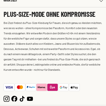
ÜBER ZIZZI
PLUS-SIZE-MODE OHNE KOMPROMISSE
Bei Zizzi findest du Plus-Size-Kleidung für Frauen, die sich genau so kleiden möchten,
wie sie es wollen – ohne Kompromisse bei Passform, Komfort oder den neuesten
Trends einzugehen. Wir entwerfen Mode in den Größen 40-64 mit einem Verständnis
für die weibliche Figur und sorgen dafür, dass unsere Styles so gut sitzen, wie sie
aussehen. Stöbere durch alles von Kleidern, Jeans und Blusen bis hin zu Bademode,
Dessous, Activewear, Schuhen mit extra weiter Passform und Accessoires. Egal, ob
du nach einem neuen Alltagslook, einem Party-Outfit oder Styles suchst, die den
ganzen Tag mit dir mithalten – bei uns findest du Plus-Size-Mode, die sich ganz nach
dir anfühlt. Shoppe deine Lieblingsteile online und entdecke Mode, die für weibliche
Kurven entworfen wurde – nicht nur für Standards.