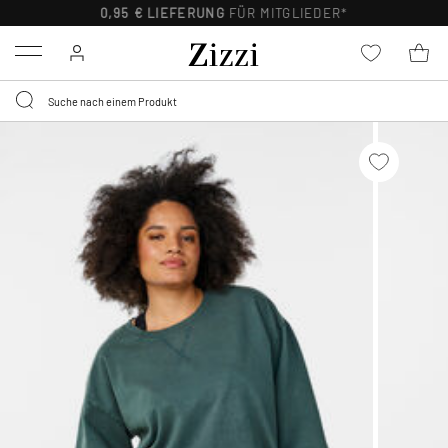
0,95 € LIEFERUNG
FÜR MITGLIEDER*
Menu