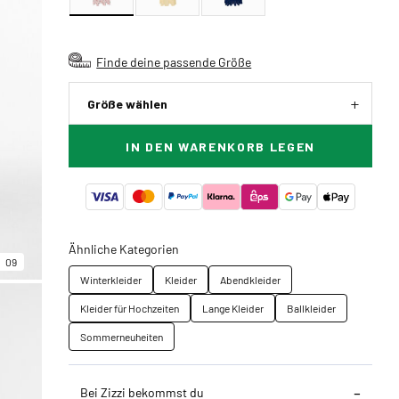
Finde deine passende Größe
Größe wählen
IN DEN WARENKORB LEGEN
Ähnliche Kategorien
09
Winterkleider
Kleider
Abendkleider
Kleider für Hochzeiten
Lange Kleider
Ballkleider
Sommerneuheiten
Bei Zizzi bekommst du