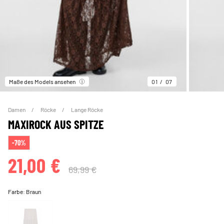
Maße des Models ansehen
01
07
Damen
Röcke
Lange Röcke
MAXIROCK AUS SPITZE
-70%
21,00 €
69,99 €
Farbe:
Braun