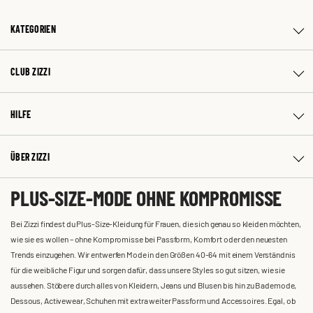
KATEGORIEN
CLUB ZIZZI
HILFE
ÜBER ZIZZI
PLUS-SIZE-MODE OHNE KOMPROMISSE
Bei Zizzi findest du Plus-Size-Kleidung für Frauen, die sich genau so kleiden möchten,
wie sie es wollen – ohne Kompromisse bei Passform, Komfort oder den neuesten
Trends einzugehen. Wir entwerfen Mode in den Größen 40-64 mit einem Verständnis
für die weibliche Figur und sorgen dafür, dass unsere Styles so gut sitzen, wie sie
aussehen. Stöbere durch alles von Kleidern, Jeans und Blusen bis hin zu Bademode,
Dessous, Activewear, Schuhen mit extra weiter Passform und Accessoires. Egal, ob