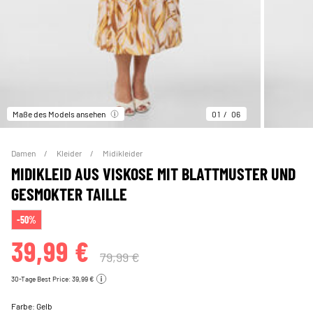
Maße des Models ansehen
01
06
Damen
Kleider
Midikleider
MIDIKLEID AUS VISKOSE MIT BLATTMUSTER UND
GESMOKTER TAILLE
-50%
39,99 €
79,99 €
30-Tage Best Price: 39,99 €
Farbe:
Gelb