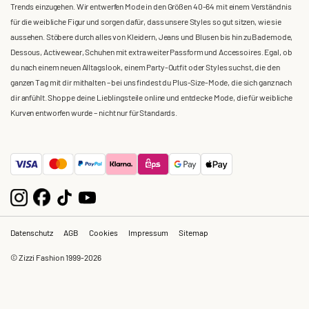
Trends einzugehen. Wir entwerfen Mode in den Größen 40-64 mit einem Verständnis
für die weibliche Figur und sorgen dafür, dass unsere Styles so gut sitzen, wie sie
aussehen. Stöbere durch alles von Kleidern, Jeans und Blusen bis hin zu Bademode,
Dessous, Activewear, Schuhen mit extra weiter Passform und Accessoires. Egal, ob
du nach einem neuen Alltagslook, einem Party-Outfit oder Styles suchst, die den
ganzen Tag mit dir mithalten – bei uns findest du Plus-Size-Mode, die sich ganz nach
dir anfühlt. Shoppe deine Lieblingsteile online und entdecke Mode, die für weibliche
Kurven entworfen wurde – nicht nur für Standards.
Datenschutz
AGB
Cookies
Impressum
Sitemap
© Zizzi Fashion 1999-2026