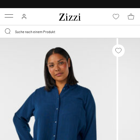
0,95 € LIEFERUNG
FÜR MITGLIEDER*
Menu