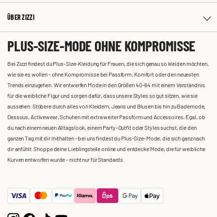
ÜBER ZIZZI
PLUS-SIZE-MODE OHNE KOMPROMISSE
Bei Zizzi findest du Plus-Size-Kleidung für Frauen, die sich genau so kleiden möchten,
wie sie es wollen – ohne Kompromisse bei Passform, Komfort oder den neuesten
Trends einzugehen. Wir entwerfen Mode in den Größen 40-64 mit einem Verständnis
für die weibliche Figur und sorgen dafür, dass unsere Styles so gut sitzen, wie sie
aussehen. Stöbere durch alles von Kleidern, Jeans und Blusen bis hin zu Bademode,
Dessous, Activewear, Schuhen mit extra weiter Passform und Accessoires. Egal, ob
du nach einem neuen Alltagslook, einem Party-Outfit oder Styles suchst, die den
ganzen Tag mit dir mithalten – bei uns findest du Plus-Size-Mode, die sich ganz nach
dir anfühlt. Shoppe deine Lieblingsteile online und entdecke Mode, die für weibliche
Kurven entworfen wurde – nicht nur für Standards.