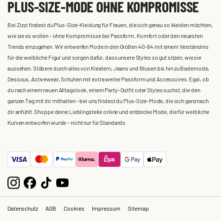
PLUS-SIZE-MODE OHNE KOMPROMISSE
Bei Zizzi findest du Plus-Size-Kleidung für Frauen, die sich genau so kleiden möchten,
wie sie es wollen – ohne Kompromisse bei Passform, Komfort oder den neuesten
Trends einzugehen. Wir entwerfen Mode in den Größen 40-64 mit einem Verständnis
für die weibliche Figur und sorgen dafür, dass unsere Styles so gut sitzen, wie sie
aussehen. Stöbere durch alles von Kleidern, Jeans und Blusen bis hin zu Bademode,
Dessous, Activewear, Schuhen mit extra weiter Passform und Accessoires. Egal, ob
du nach einem neuen Alltagslook, einem Party-Outfit oder Styles suchst, die den
ganzen Tag mit dir mithalten – bei uns findest du Plus-Size-Mode, die sich ganz nach
dir anfühlt. Shoppe deine Lieblingsteile online und entdecke Mode, die für weibliche
Kurven entworfen wurde – nicht nur für Standards.
Datenschutz
AGB
Cookies
Impressum
Sitemap