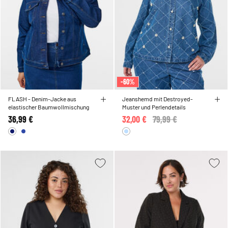
-60%
FLASH - Denim-Jacke aus
Jeanshemd mit Destroyed-
elastischer Baumwollmischung
Muster und Perlendetails
36,99 €
32,00 €
Price reduced from
79,99 €
to