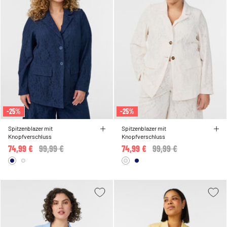
-25%
-25%
Spitzenblazer mit
Spitzenblazer mit
Knopfverschluss
Knopfverschluss
74,99 €
Price reduced from
99,99 €
to
74,99 €
Price reduced from
99,99 €
to