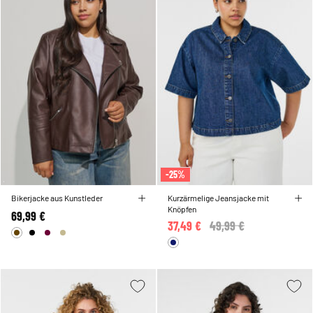
-25%
Bikerjacke aus Kunstleder
Kurzärmelige Jeansjacke mit
Knöpfen
69,99 €
37,49 €
Price reduced from
49,99 €
to