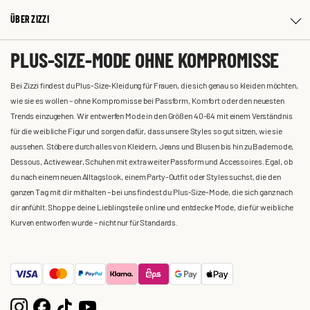
ÜBER ZIZZI
PLUS-SIZE-MODE OHNE KOMPROMISSE
Bei Zizzi findest du Plus-Size-Kleidung für Frauen, die sich genau so kleiden möchten,
wie sie es wollen – ohne Kompromisse bei Passform, Komfort oder den neuesten
Trends einzugehen. Wir entwerfen Mode in den Größen 40-64 mit einem Verständnis
für die weibliche Figur und sorgen dafür, dass unsere Styles so gut sitzen, wie sie
aussehen. Stöbere durch alles von Kleidern, Jeans und Blusen bis hin zu Bademode,
Dessous, Activewear, Schuhen mit extra weiter Passform und Accessoires. Egal, ob
du nach einem neuen Alltagslook, einem Party-Outfit oder Styles suchst, die den
ganzen Tag mit dir mithalten – bei uns findest du Plus-Size-Mode, die sich ganz nach
dir anfühlt. Shoppe deine Lieblingsteile online und entdecke Mode, die für weibliche
Kurven entworfen wurde – nicht nur für Standards.