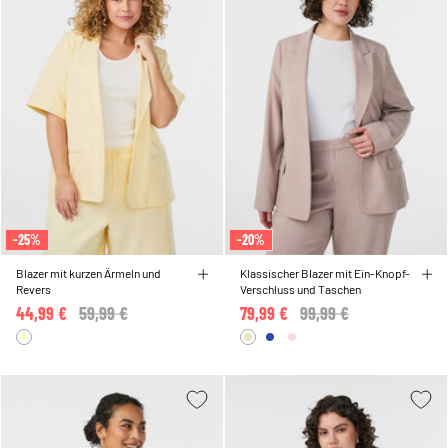
-25%
-20%
Blazer mit kurzen Ärmeln und
Klassischer Blazer mit Ein-Knopf-
Revers
Verschluss und Taschen
44,99 €
Price reduced from
59,99 €
to
79,99 €
Price reduced from
99,99 €
to