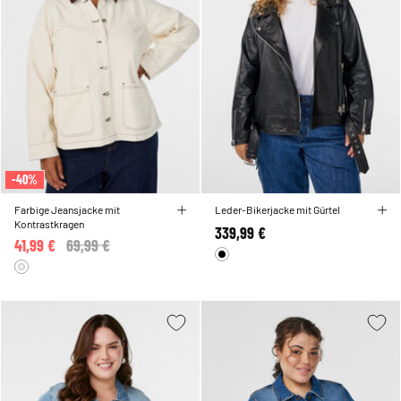
-40%
Farbige Jeansjacke mit
Leder-Bikerjacke mit Gürtel
Kontrastkragen
339,99 €
41,99 €
Price reduced from
69,99 €
to