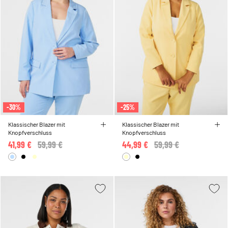
-30%
-25%
Klassischer Blazer mit
Klassischer Blazer mit
Knopfverschluss
Knopfverschluss
41,99 €
Price reduced from
59,99 €
to
44,99 €
Price reduced from
59,99 €
to