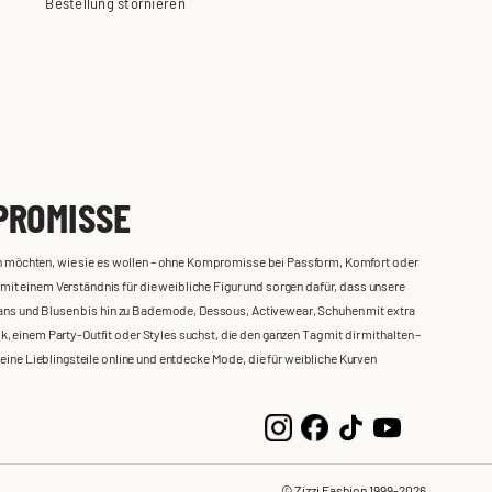
Bestellung stornieren
PROMISSE
iden möchten, wie sie es wollen – ohne Kompromisse bei Passform, Komfort oder
it einem Verständnis für die weibliche Figur und sorgen dafür, dass unsere
 Jeans und Blusen bis hin zu Bademode, Dessous, Activewear, Schuhen mit extra
 einem Party-Outfit oder Styles suchst, die den ganzen Tag mit dir mithalten –
deine Lieblingsteile online und entdecke Mode, die für weibliche Kurven
© Zizzi Fashion 1999-2026