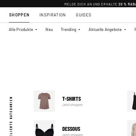
MELDE DICH AN UND ERHALTE
20 % RAB
SHOPPEN
INSPIRATION
GUIDES
Alle Produkte
Neu
Trending
Aktuelle Angebote
T-SHIRTS
BELIEBTE KATEGORIEN
Jetzt shoppen
DESSOUS
Jetzt shoppen