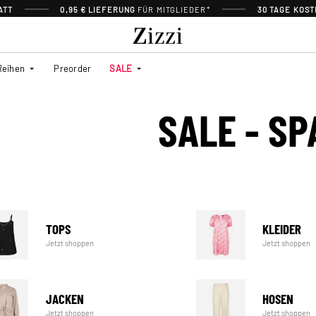
ATT
0,95 € LIEFERUNG
FÜR MITGLIEDER*
30 TAGE KOS
Reihen
Preorder
SALE
SALE - S
TOPS
KLEIDER
Jetzt shoppen
Jetzt shoppen
JACKEN
HOSEN
Jetzt shoppen
Jetzt shoppen