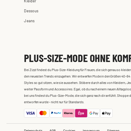
Kleider
Dessous
Jeans
PLUS-SIZE-MODE OHNE KOM
Bei Zizzi findest du Plus-Size-Kleidung für Frauen, die sich genau so kle
den neuesten Trends einzugehen. Wir entwerfen Mode in den Größen 40-64 m
Styles so gut sitzen, wie sie aussehen. Stöbere durch alles von Kleidern,
weiter Passform und Accessoires. Egal, ob du nach einem neuen Alltagslook,
bei uns findest du Plus-Size-Mode, die sich ganz nach dir anfühlt. Shoppe 
entworfen wurde – nicht nur für Standards.
Datenschutz
AGB
Cookies
Impressum
Sitemap