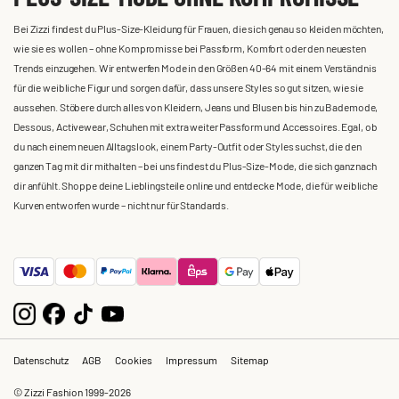
Bei Zizzi findest du Plus-Size-Kleidung für Frauen, die sich genau so kleiden möchten,
wie sie es wollen – ohne Kompromisse bei Passform, Komfort oder den neuesten
Trends einzugehen. Wir entwerfen Mode in den Größen 40-64 mit einem Verständnis
für die weibliche Figur und sorgen dafür, dass unsere Styles so gut sitzen, wie sie
aussehen. Stöbere durch alles von Kleidern, Jeans und Blusen bis hin zu Bademode,
Dessous, Activewear, Schuhen mit extra weiter Passform und Accessoires. Egal, ob
du nach einem neuen Alltagslook, einem Party-Outfit oder Styles suchst, die den
ganzen Tag mit dir mithalten – bei uns findest du Plus-Size-Mode, die sich ganz nach
dir anfühlt. Shoppe deine Lieblingsteile online und entdecke Mode, die für weibliche
Kurven entworfen wurde – nicht nur für Standards.
Datenschutz
AGB
Cookies
Impressum
Sitemap
© Zizzi Fashion 1999-2026