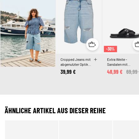
-30%
Cropped Jeans mit
Extra Weite -
abgenutzter Optik
Sandalen mit
und offenen Kanten
überkreuzten
39,99 €
48,99 €
Price
69,99
Riemen und
Rüschenkanten
ÄHNLICHE ARTIKEL AUS DIESER REIHE