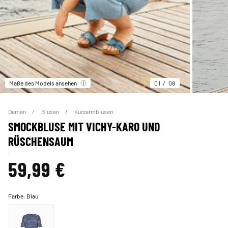
Maße des Models ansehen
01
08
Damen
Blusen
Kurzarmblusen
SMOCKBLUSE MIT VICHY-KARO UND
RÜSCHENSAUM
59,99 €
Farbe:
Blau