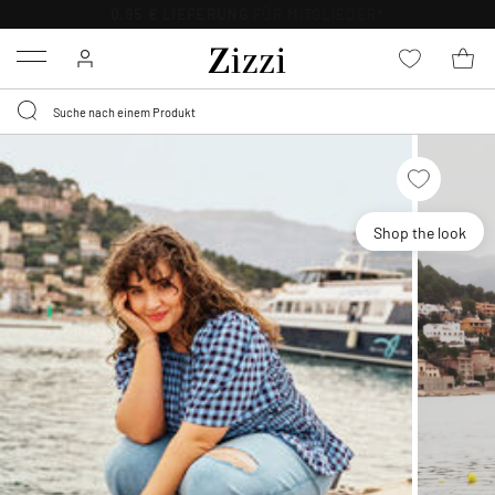
0,95 € LIEFERUNG
FÜR MITGLIEDER*
Menu
Shop the look