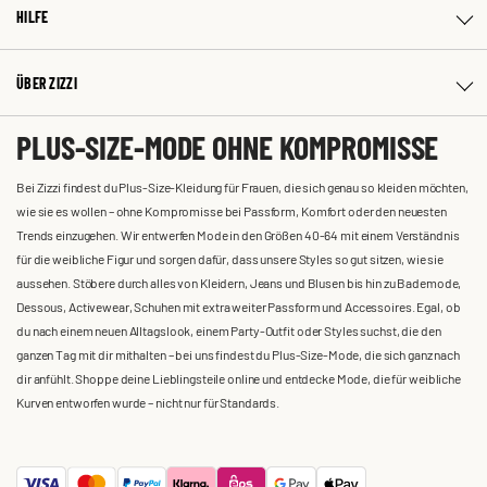
HILFE
ÜBER ZIZZI
PLUS-SIZE-MODE OHNE KOMPROMISSE
Bei Zizzi findest du Plus-Size-Kleidung für Frauen, die sich genau so kleiden möchten,
wie sie es wollen – ohne Kompromisse bei Passform, Komfort oder den neuesten
Trends einzugehen. Wir entwerfen Mode in den Größen 40-64 mit einem Verständnis
für die weibliche Figur und sorgen dafür, dass unsere Styles so gut sitzen, wie sie
aussehen. Stöbere durch alles von Kleidern, Jeans und Blusen bis hin zu Bademode,
Dessous, Activewear, Schuhen mit extra weiter Passform und Accessoires. Egal, ob
du nach einem neuen Alltagslook, einem Party-Outfit oder Styles suchst, die den
ganzen Tag mit dir mithalten – bei uns findest du Plus-Size-Mode, die sich ganz nach
dir anfühlt. Shoppe deine Lieblingsteile online und entdecke Mode, die für weibliche
Kurven entworfen wurde – nicht nur für Standards.