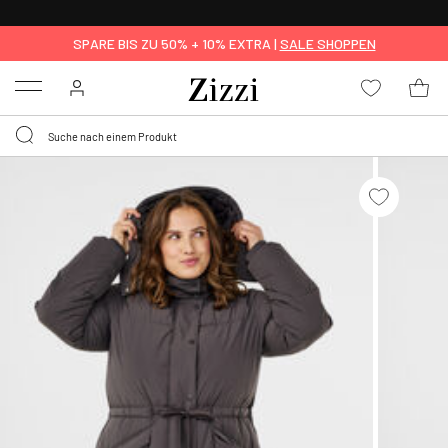
0,95 € LIEFERUNG
FÜR MITGLIEDER*
SPARE BIS ZU 50% + 10% EXTRA |
SALE SHOPPEN
Menu