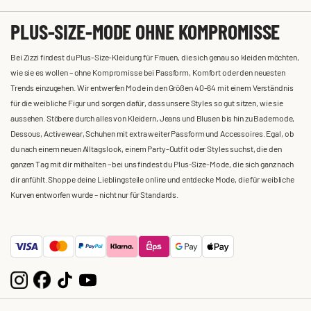
PLUS-SIZE-MODE OHNE KOMPROMISSE
Bei Zizzi findest du Plus-Size-Kleidung für Frauen, die sich genau so kleiden möchten,
wie sie es wollen – ohne Kompromisse bei Passform, Komfort oder den neuesten
Trends einzugehen. Wir entwerfen Mode in den Größen 40-64 mit einem Verständnis
für die weibliche Figur und sorgen dafür, dass unsere Styles so gut sitzen, wie sie
aussehen. Stöbere durch alles von Kleidern, Jeans und Blusen bis hin zu Bademode,
Dessous, Activewear, Schuhen mit extra weiter Passform und Accessoires. Egal, ob
du nach einem neuen Alltagslook, einem Party-Outfit oder Styles suchst, die den
ganzen Tag mit dir mithalten – bei uns findest du Plus-Size-Mode, die sich ganz nach
dir anfühlt. Shoppe deine Lieblingsteile online und entdecke Mode, die für weibliche
Kurven entworfen wurde – nicht nur für Standards.