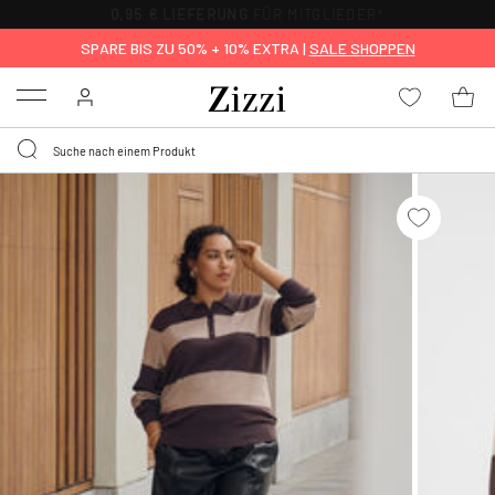
0,95 € LIEFERUNG
FÜR MITGLIEDER*
SPARE BIS ZU 50% + 10% EXTRA |
SALE SHOPPEN
Menu