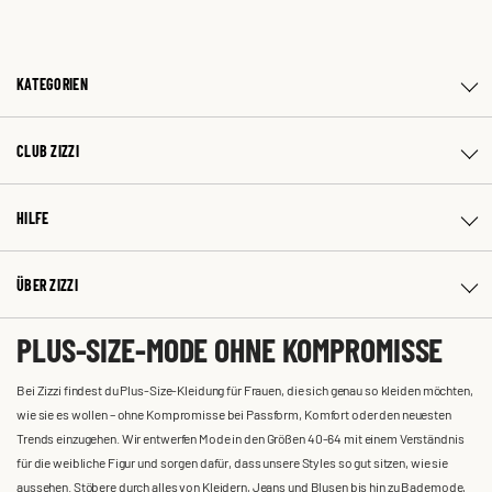
KATEGORIEN
CLUB ZIZZI
HILFE
ÜBER ZIZZI
PLUS-SIZE-MODE OHNE KOMPROMISSE
Bei Zizzi findest du Plus-Size-Kleidung für Frauen, die sich genau so kleiden möchten,
wie sie es wollen – ohne Kompromisse bei Passform, Komfort oder den neuesten
Trends einzugehen. Wir entwerfen Mode in den Größen 40-64 mit einem Verständnis
für die weibliche Figur und sorgen dafür, dass unsere Styles so gut sitzen, wie sie
aussehen. Stöbere durch alles von Kleidern, Jeans und Blusen bis hin zu Bademode,