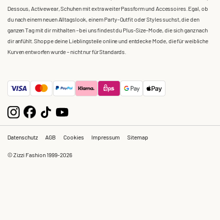
Dessous, Activewear, Schuhen mit extra weiter Passform und Accessoires. Egal, ob
du nach einem neuen Alltagslook, einem Party-Outfit oder Styles suchst, die den
ganzen Tag mit dir mithalten – bei uns findest du Plus-Size-Mode, die sich ganz nach
dir anfühlt. Shoppe deine Lieblingsteile online und entdecke Mode, die für weibliche
Kurven entworfen wurde – nicht nur für Standards.
Datenschutz
AGB
Cookies
Impressum
Sitemap
© Zizzi Fashion 1999-2026