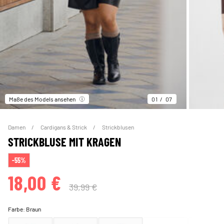
Maße des Models ansehen
01
07
Damen
Cardigans & Strick
Strickblusen
STRICKBLUSE MIT KRAGEN
-55%
18,00 €
39,99 €
Farbe:
Braun