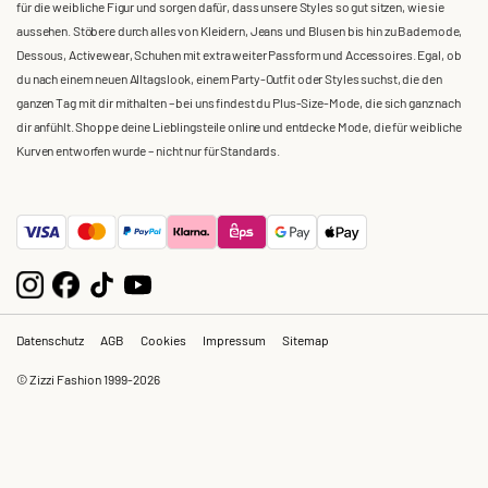
für die weibliche Figur und sorgen dafür, dass unsere Styles so gut sitzen, wie sie
aussehen. Stöbere durch alles von Kleidern, Jeans und Blusen bis hin zu Bademode,
Dessous, Activewear, Schuhen mit extra weiter Passform und Accessoires. Egal, ob
du nach einem neuen Alltagslook, einem Party-Outfit oder Styles suchst, die den
ganzen Tag mit dir mithalten – bei uns findest du Plus-Size-Mode, die sich ganz nach
dir anfühlt. Shoppe deine Lieblingsteile online und entdecke Mode, die für weibliche
Kurven entworfen wurde – nicht nur für Standards.
Datenschutz
AGB
Cookies
Impressum
Sitemap
© Zizzi Fashion 1999-2026