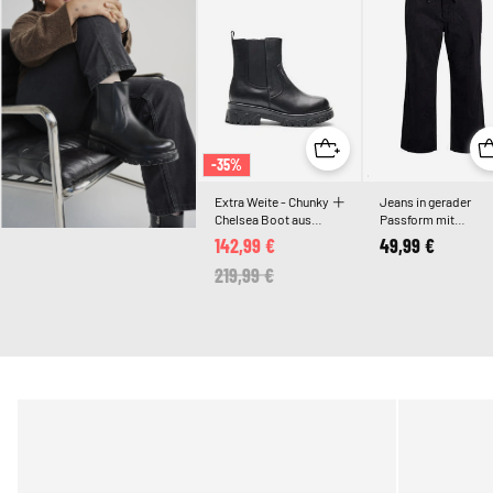
-35%
Extra Weite - Chunky
Jeans in gerader
Chelsea Boot aus
Passform mit
Leder mit
Bindegürtel
142,99 €
49,99 €
Reißverschluss
Price reduced from
219,99 €
to