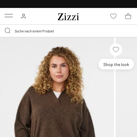
0,95 € LIEFERUNG
FÜR MITGLIEDER*
Menu
Shop the look