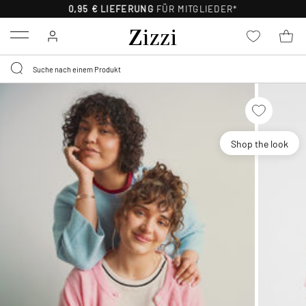
0,95 € LIEFERUNG
FÜR MITGLIEDER*
Menu
Shop the look