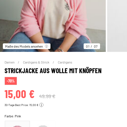
Maße des Models ansehen
01
07
Damen
Cardigans & Strick
Cardigans
STRICKJACKE AUS WOLLE MIT KNÖPFEN
-70%
15,00 €
49,99 €
30-Tage Best Price: 15,00 €
Farbe:
Pink