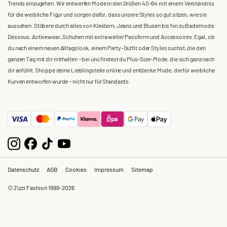
Trends einzugehen. Wir entwerfen Mode in den Größen 40-64 mit einem Verständnis
für die weibliche Figur und sorgen dafür, dass unsere Styles so gut sitzen, wie sie
aussehen. Stöbere durch alles von Kleidern, Jeans und Blusen bis hin zu Bademode,
Dessous, Activewear, Schuhen mit extra weiter Passform und Accessoires. Egal, ob
du nach einem neuen Alltagslook, einem Party-Outfit oder Styles suchst, die den
ganzen Tag mit dir mithalten – bei uns findest du Plus-Size-Mode, die sich ganz nach
dir anfühlt. Shoppe deine Lieblingsteile online und entdecke Mode, die für weibliche
Kurven entworfen wurde – nicht nur für Standards.
Datenschutz
AGB
Cookies
Impressum
Sitemap
© Zizzi Fashion 1999-2026