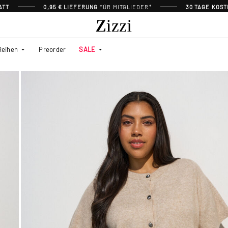
ATT
0,95 € LIEFERUNG
FÜR MITGLIEDER*
30 TAGE KOS
Reihen
Preorder
SALE