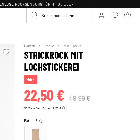
TENLOSE
RÜCKSENDUNG FÜR MITGLIEDER
Damen
Röcke
Midi-Röcke
STRICKROCK MIT
LOCHSTICKEREI
-55%
22,50 €
49,99 €
30-Tage Best Price: 22,50 €
Farbe:
Beige