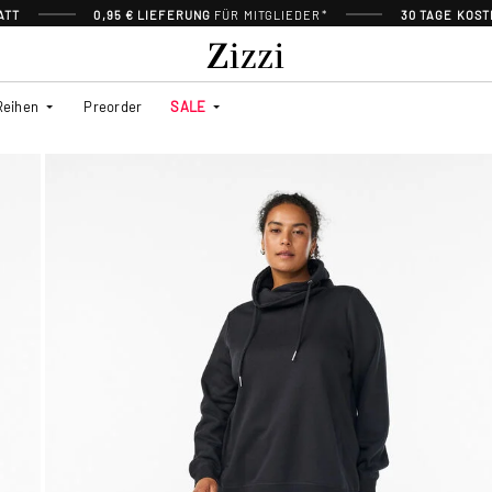
ATT
0,95 € LIEFERUNG
FÜR MITGLIEDER*
30 TAGE KOS
Reihen
Preorder
SALE