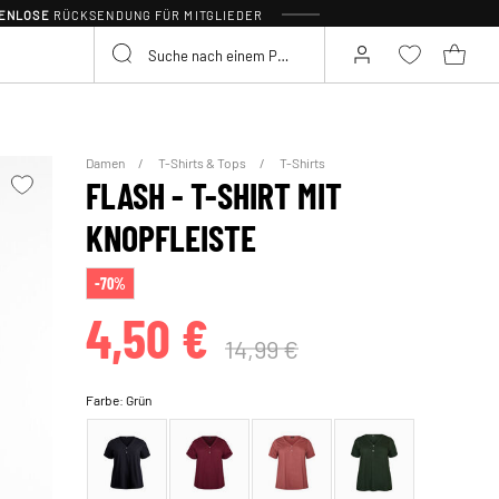
TENLOSE
RÜCKSENDUNG FÜR MITGLIEDER
Damen
T-Shirts & Tops
T-Shirts
FLASH - T-SHIRT MIT
KNOPFLEISTE
-70%
4,50 €
14,99 €
Farbe:
Grün