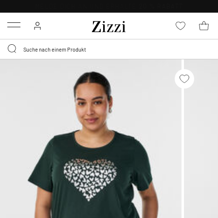
0,95 € LIEFERUNG
FÜR MITGLIEDER*
Menu