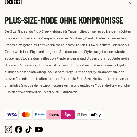
ÜBER ZIZZI
PLUS-SIZE-MODE OHNE KOMPROMISSE
Bei Zizzi findest du Plus-Size-Kleidung für Frauen, die sich genau so kleiden möchten,
wie sie es wollen – ohne Kompromisse bei Passform, Komfort oder den neuesten
Trends einzugehen. Wir entwerfen Mode in den Größen 40-64 mit einem Verständnis
für die weibliche Figur und sorgen dafür, dass unsere Styles so gut sitzen, wie sie
aussehen. Stöbere durch alles von Kleidern, Jeans und Blusen bis hin zu Bademode,
Dessous, Activewear, Schuhen mit extra weiter Passform und Accessoires. Egal, ob
du nach einem neuen Alltagslook, einem Party-Outfit oder Styles suchst, die den
ganzen Tag mit dir mithalten – bei uns findest du Plus-Size-Mode, die sich ganz nach
dir anfühlt. Shoppe deine Lieblingsteile online und entdecke Mode, die für weibliche
Kurven entworfen wurde – nicht nur für Standards.